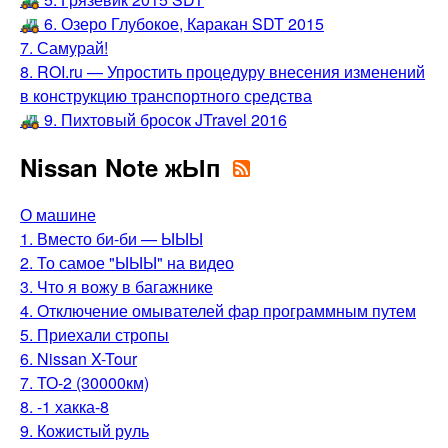
🚜 6. Озеро Глубокое, Каракан SDT 2015
7. Самурай!
8. ROI.ru — Упростить процедуру внесения изменений
в конструкцию транспортного средства
🚜 9. Пихтовый бросок JTravel 2016
Nissan Note жЫп
О машине
1. Вместо би-би — ЫЫЫ
2. То самое "ЫЫЫ" на видео
3. Что я вожу в багажнике
4. Отключение омывателей фар программным путем
5. Приехали стропы
6. Nissan X-Tour
7. ТО-2 (30000км)
8. -1 хакка-8
9. Кожистый руль