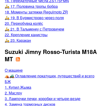
16. Передаточные числа ZS175FMN
🛵 17. Половина тропы бобра
18. Моменты затяжки Regulmoto ZR
🛵 19. В Бурмистрово через поля
20. Переобувка колёс
🛵 21. В Тальменку с Петровичем
22. Крепление канистры
🛵 23. Каракан
Suzuki Jimny Rosso-Turista M18A
MT
О машине
⛺️🚜 Оглавление покатушек, путешествий и всего
БЖ
1. Купил Жыма
2. Маслоу
3. Лампочки печки, коробки и четыре-везде
4. Замена тормозных дисков