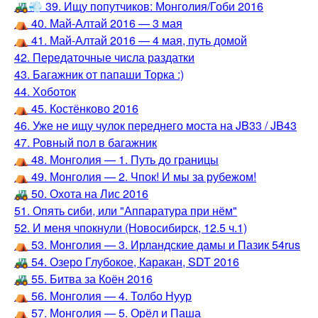
🚜💨 39. Ищу попутчиков: Монголия/Гоби 2016
⛺️ 40. Май-Алтай 2016 — 3 мая
⛺️ 41. Май-Алтай 2016 — 4 мая, путь домой
42. Передаточные числа раздатки
43. Багажник от папаши Торка :)
44. Хоботок
⛺️ 45. Костёнково 2016
46. Уже не ищу чулок переднего моста на JB33 / JB43
47. Ровный пол в багажник
⛺️ 48. Монголия — 1. Путь до границы
⛺️ 49. Монголия — 2. Чпок! И мы за рубежом!
🚜 50. Охота на Лис 2016
51. Опять сиби, или "Аппаратура при нём"
52. И меня чпокнули (Новосибирск, 12.5 ч.1)
⛺️ 53. Монголия — 3. Ирландские дамы и Пазик 54rus
🚜 54. Озеро Глубокое, Каракан, SDT 2016
🚜 55. Битва за Коён 2016
⛺️ 56. Монголия — 4. Толбо Нуур
⛺️ 57. Монголия — 5. Орёл и Паша