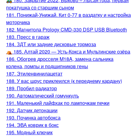
🚜 180. Закрытие 2022, Быково – Лысая гора, первая
покатушка со старшим сыном
181. Понижай-Унижай. Кит 0-77 в раздатку и настройка
моторчика
182. Магнитола Prology CMD-330 DSP USB Bluetooth
183. Пресс в гараж
184. ЗДТ или задние дисковые тормоза
⛺️ 185. Алтай 2020 — Усть-Кокса и Мультинские озёра
186. Обогрев дросселя M18A, замена сальника
колена, помпы и подшипников гены
187. Этиленвинилацетат
188. У вас шрус приклеился (к переднему кардану)
189. Пробил радиатор
190. Автоматический гомункулъ
191. Маленький лайфхак по лампочкам печки
192. Датчик детонации
193. Починка автобокса
194. ЭВА коврик в бокс
195. Модный ключик