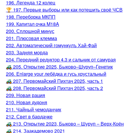
196. Легенда 12 колец
🏆 197. Первые выборы или как потешить своё ЧСВ
198. Переборка МКПП
199. Капитал очка M18A
200. Сплошной минус
201. Плюсовая клемма
202. Автоматический гомункулъ Хай-Фай
203. Задняя морда
204. Передний редуктор 4.3 и сальник от самурая
🚜 205. Открытие 2025, Быково–Шуруп–Генетик
206. Enlarge your лебёдка и гусь хрустальный
🚜 207. Первомайский Пихтач 2025, часть 1
🚜 208. Первомайский Пихтач 2025, часть 2
209. Новая рация
210. Новая дудоня
211. Чайный чемоданчик
212. Свет в бардачке
🚜 213. Открытие 2023, Быково – Шуруп – Верх-Коён
🚜 214. Заакадемово 2021