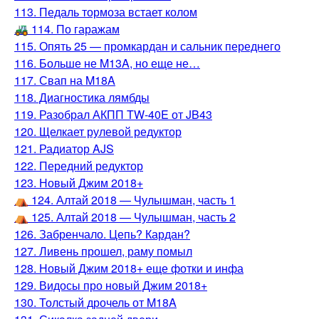
113. Педаль тормоза встает колом
🚜 114. По гаражам
115. Опять 25 — промкардан и сальник переднего
116. Больше не M13A, но еще не…
117. Свап на M18A
118. Диагностика лямбды
119. Разобрал АКПП TW-40E от JB43
120. Щелкает рулевой редуктор
121. Радиатор AJS
122. Передний редуктор
123. Новый Джим 2018+
⛺️ 124. Алтай 2018 — Чулышман, часть 1
⛺️ 125. Алтай 2018 — Чулышман, часть 2
126. Забренчало. Цепь? Кардан?
127. Ливень прошел, раму помыл
128. Новый Джим 2018+ еще фотки и инфа
129. Видосы про новый Джим 2018+
130. Толстый дрочель от M18A