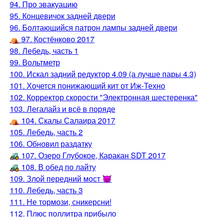
94. Про эвакуацию
95. Концевичок задней двери
96. Болтающийся патрон лампы задней двери
⛺️ 97. Костёнково 2017
98. Лебедь, часть 1
99. Вольтметр
100. Искал задний редуктор 4.09 (а лучше пары 4.3)
101. Хочется понижающий кит от Иж-Техно
102. Корректор скорости "Электронная шестеренка"
103. Легалайз и всё в поряде
⛺️ 104. Скалы Салаира 2017
105. Лебедь, часть 2
106. Обновил раздатку
🚜 107. Озеро Глубокое, Каракан SDT 2017
🚜 108. В обед по лайту
109. Злой передний мост 😈
110. Лебедь, часть 3
111. Не тормози, сникерсни!
112. Плюс поллитра прибыло