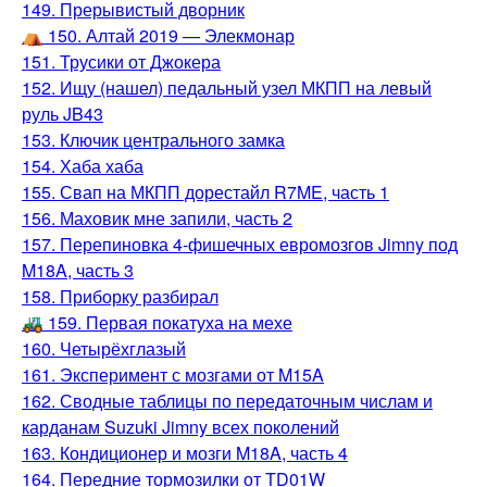
149. Прерывистый дворник
⛺️ 150. Алтай 2019 — Элекмонар
151. Трусики от Джокера
152. Ищу (нашел) педальный узел МКПП на левый
руль JB43
153. Ключик центрального замка
154. Хаба хаба
155. Свап на МКПП дорестайл R7ME, часть 1
156. Маховик мне запили, часть 2
157. Перепиновка 4-фишечных евромозгов Jimny под
M18A, часть 3
158. Приборку разбирал
🚜 159. Первая покатуха на мехе
160. Четырёхглазый
161. Эксперимент с мозгами от M15A
162. Сводные таблицы по передаточным числам и
карданам Suzuki Jimny всех поколений
163. Кондиционер и мозги M18A, часть 4
164. Передние тормозилки от TD01W