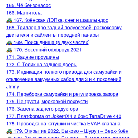
165. Чё бензонасос
166. Магнитола
🚜 167. Коёнская ЛЭПка, снег и шашлындос
168. Триллер про задний полуосевой, раскоксовку
двигателя и сайленты передней панары
🚜 169. Поиск днища (в двух частях)
🚜 170. Весенний оффроуд 2021
171. Задние проушины
172. С-Толик на заднюю дверь.
173. Индикация полного привода для самурайки и
отключение вакуумных хабов для 3 и 4 поколений
Jimny
174. Переборка самурайки и регулировка зазора
175. Не грусти, морковкой похрусти
176. Замена заднего редуктора
177. Платформа от Joker4X4 и бокс TerraDrive 440
178. Проводка на катушки и чистка EVAP-клапана
🚜 179. Открытие 2022, Быково – Шуруп – Верх-Коён