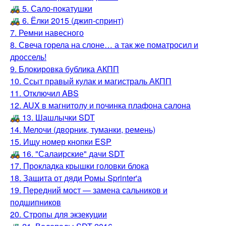
🚜 5. Сало-покатушки
🚜 6. Ёлки 2015 (джип-спринт)
7. Ремни навесного
8. Свеча горела на слоне… а так же поматросил и
дроссель!
9. Блокировка бублика АКПП
10. Ссыт правый кулак и магистраль АКПП
11. Отключил ABS
12. AUX в магнитолу и починка плафона салона
🚜 13. Шашлычки SDT
14. Мелочи (дворник, туманки, ремень)
15. Ищу номер кнопки ESP
🚜 16. "Салаирские" дачи SDT
17. Прокладка крышки головки блока
18. Защита от дяди Ромы Sprinter'а
19. Передний мост — замена сальников и
подшипников
20. Стропы для экзекуции