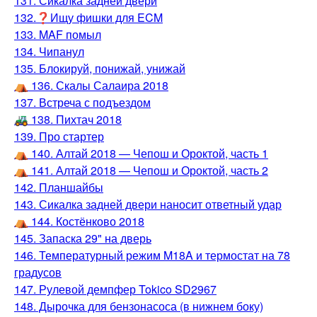
131. Сикалка задней двери
132.❓Ищу фишки для ECM
133. MAF помыл
134. Чипанул
135. Блокируй, понижай, унижай
⛺️ 136. Скалы Салаира 2018
137. Встреча с подъездом
🚜 138. Пихтач 2018
139. Про стартер
⛺️ 140. Алтай 2018 — Чепош и Ороктой, часть 1
⛺️ 141. Алтай 2018 — Чепош и Ороктой, часть 2
142. Планшайбы
143. Сикалка задней двери наносит ответный удар
⛺️ 144. Костёнково 2018
145. Запаска 29" на дверь
146. Температурный режим M18A и термостат на 78
градусов
147. Рулевой демпфер Tokico SD2967
148. Дырочка для бензонасоса (в нижнем боку)