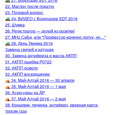
🚜 21. Водопады SDT 2016
22. Маслоу после покатух
23. Половой вопрос
🚜 24. ВИДЕО с Водопадов SDT 2016
25. Шумка
26. Регистратор — долой из розетки!
27. MHz СиБи, или "Профессор конечно лопух, но…"
🚜 28. День Умника 2016
Замена свечей и катушек
30. Замена антифриза и масла АКПП
31. АКПП ошибка P0722
32. АКПП осмотр
33. АКПП воскрешение
⛺️ 34. Май-Алтай 2016 — 30 апреля
⛺️ 35. Май-Алтай 2016 — 1 мая
36. Асексуары на ДР
⛺️ 37. Май-Алтай 2016 — 2 мая
38. Концевик, личинка, антифриз, дверная карта,
тросик газа