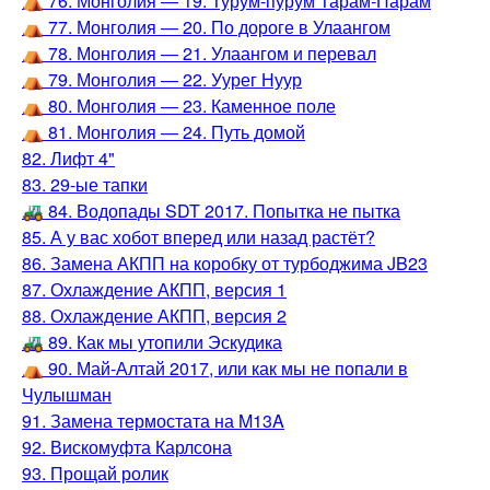
⛺️ 76. Монголия — 19. Турум-пурум Тарам-Парам
⛺️ 77. Монголия — 20. По дороге в Улаангом
⛺️ 78. Монголия — 21. Улаангом и перевал
⛺️ 79. Монголия — 22. Уурег Нуур
⛺️ 80. Монголия — 23. Каменное поле
⛺️ 81. Монголия — 24. Путь домой
82. Лифт 4"
83. 29-ые тапки
🚜 84. Водопады SDT 2017. Попытка не пытка
85. А у вас хобот вперед или назад растёт?
86. Замена АКПП на коробку от турбоджима JB23
87. Охлаждение АКПП, версия 1
88. Охлаждение АКПП, версия 2
🚜 89. Как мы утопили Эскудика
⛺️ 90. Май-Алтай 2017, или как мы не попали в
Чулышман
91. Замена термостата на M13A
92. Вискомуфта Карлсона
93. Прощай ролик