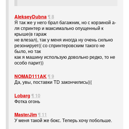
AlekseyDubna
¶ 8
Я так же у него брал багажник, но с корзиной а-
ля спринтер и максимально опущенный к
крыше(в гараж
не влезал), так у меня иногда ну очень сильно
резонирует(( со спринтеровским такого не
было, но так
как я машину использую довольно редко, то не
особо парит))
NOMAD111AK
¶ 9
Да, увы, поставки TD закончились(((
Lobarg
¶ 10
Фотка огонь
MasterJim
¶ 11
У меня такой же бокс. Теперь хочу побольше.