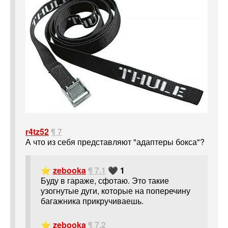
r4tz52
¶ 7
А что из себя представляют "адаптеры бокса"?
⭐
zebooka
¶ 7.1
🖤 1
Буду в гараже, сфотаю. Это такие
узогнутые дуги, которые на поперечину
багажника прикручиваешь.
⭐
zebooka
¶ 7.2