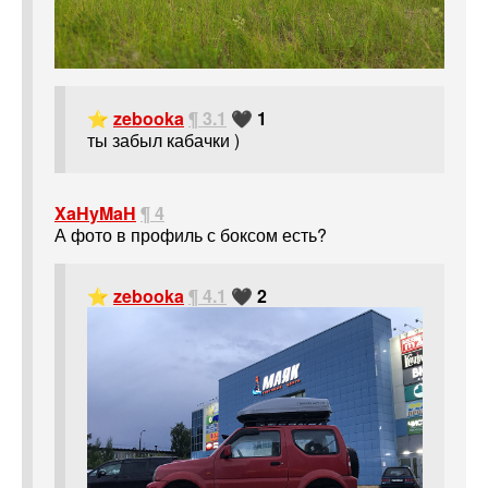
⭐
zebooka
¶ 3.1
🖤 1
ты забыл кабачки )
XaHyMaH
¶ 4
А фото в профиль с боксом есть?
⭐
zebooka
¶ 4.1
🖤 2