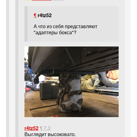
¶
r4tz52
А что из себя представляют
"адаптеры бокса"?
r4tz52
¶ 7.3
Выглядит высоковато.