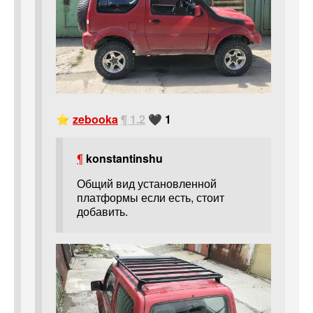
⭐
zebooka
¶ 1.2
🖤 1
¶
konstantinshu
Общий вид установленной
платформы если есть, стоит
добавить.