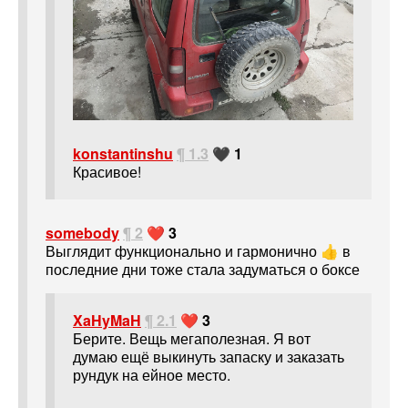
konstantinshu
¶ 1.3
🖤 1
Красивое!
somebody
¶ 2
❤️ 3
Выглядит функционально и гармонично 👍 в
последние дни тоже стала задуматься о боксе
XaHyMaH
¶ 2.1
❤️ 3
Берите. Вещь мегаполезная. Я вот
думаю ещё выкинуть запаску и заказать
рундук на ейное место.