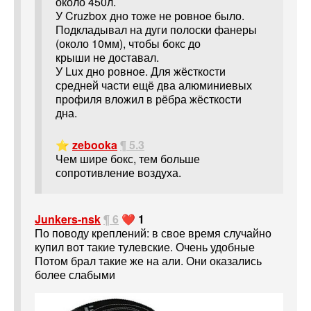
около 450л.
У Cruzbox дно тоже не ровное было.
Подкладывал на дуги полоски фанеры
(около 10мм), чтобы бокс до
крыши не доставал.
У Lux дно ровное. Для жёсткости
средней части ещё два алюминиевых
профиля вложил в рёбра жёсткости
дна.
⭐
zebooka
¶ 5.3
Чем шире бокс, тем больше
сопротивление воздуха.
Junkers-nsk
¶ 6
❤️ 1
По поводу креплений: в свое время случайно
купил вот такие тулевские. Очень удобные
Потом брал такие же на али. Они оказались
более слабыми