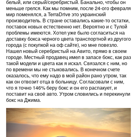
белый, или серый/серебристый. Банально, чтобы он
меньше грелся. Как мы помним, после 24-ого февраля
мир поменялся, а TerraDrive это украинский
производитель. В стране оставались какие-то остатки,
поставок новых естественно нет. Вероятно и с Тулой
проблемы имеются. Хотел уже было согласиться на
доставку бокса черного цвета транспортной из другого
города (с покупкой на оф сайте), но мне повезло.
Нашел новый серебристый на Авито, прямо в своем
городе. Местный продавец имел в запасе бокс, как раз
такой модели и цвета как я искал. Связался с ним, но
по времени мы не стыковались. В конечном счете
оказалось, что ему надо в мой район рано утром, так
как он отвозит отца в больницу. Согласовали с ним,
что я точно 146% беру бокс и он его распакует, и
поставит на своё авто. Утром словились и перекинули
бокс на Джима.