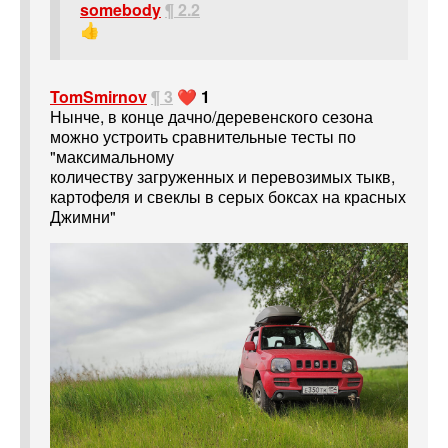
somebody
¶ 2.2
👍
TomSmirnov
¶ 3
❤️ 1
Нынче, в конце дачно/деревенского сезона
можно устроить сравнительные тесты по
"максимальному
количеству загруженных и перевозимых тыкв,
картофеля и свеклы в серых боксах на красных
Джимни"