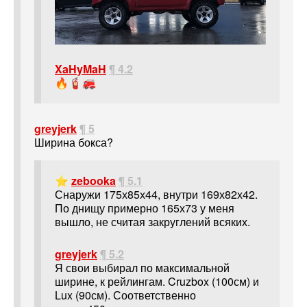
XaHyMaH
¶ 4.2
🔥🧯🚒
greyjerk
¶ 5
Ширина бокса?
⭐
zebooka
¶ 5.1
Снаружи 175х85х44, внутри 169х82х42.
По днищу примерно 165х73 у меня
вышло, не считая закруглений всяких.
greyjerk
¶ 5.2
Я свои выбирал по максимальной
ширине, к рейлингам. Cruzbox (100см) и
Lux (90см). Соответственно