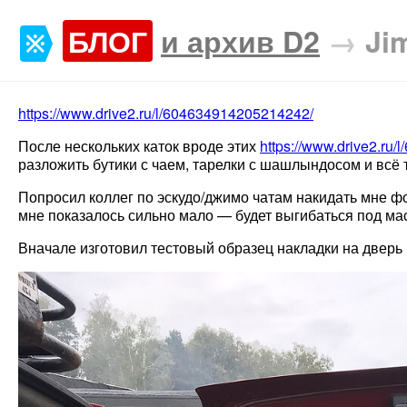
БЛОГ
и архив D2
→
Ji
https://www.drive2.ru/l/604634914205214242/
После нескольких каток вроде этих
https://www.drive2.ru
разложить бутики с чаем, тарелки с шашлындосом и всё 
Попросил коллег по эскудо/джимо чатам накидать мне фо
мне показалось сильно мало — будет выгибаться под мас
Вначале изготовил тестовый образец накладки на дверь 