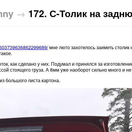
mny
→
172. С-Толик на задн
/l/603739636862299689/
мне люто захотелось заиметь столик
такое.
ток, как сделано у них. Подумал и принялся за изготовлени
сой стоящего груза. А 8мм уже наоборот сильно много и не
из большого листа картона.