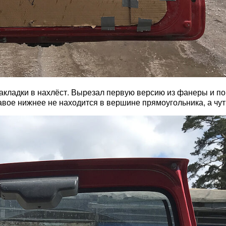
акладки в нахлёст. Вырезал первую версию из фанеры и поня
авое нижнее не находится в вершине прямоугольника, а чу