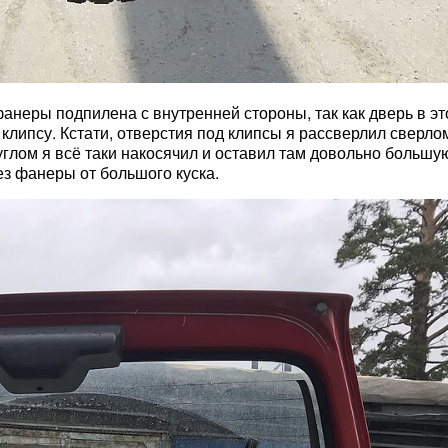
неры подпилена с внутренней стороны, так как дверь в это
липсу. Кстати, отверстия под клипсы я рассверлил сверлом
глом я всё таки накосячил и оставил там довольно большую
ез фанеры от большого куска.