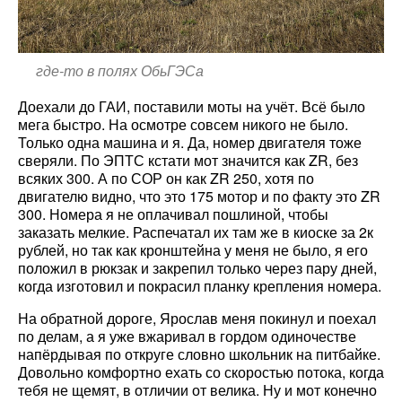
где-то в полях ОбьГЭСа
Доехали до ГАИ, поставили моты на учёт. Всё было
мега быстро. На осмотре совсем никого не было.
Только одна машина и я. Да, номер двигателя тоже
сверяли. По ЭПТС кстати мот значится как ZR, без
всяких 300. А по СОР он как ZR 250, хотя по
двигателю видно, что это 175 мотор и по факту это ZR
300. Номера я не оплачивал пошлиной, чтобы
заказать мелкие. Распечатал их там же в киоске за 2к
рублей, но так как кронштейна у меня не было, я его
положил в рюкзак и закрепил только через пару дней,
когда изготовил и покрасил планку крепления номера.
На обратной дороге, Ярослав меня покинул и поехал
по делам, а я уже вжаривал в гордом одиночестве
напёрдывая по откруге словно школьник на питбайке.
Довольно комфортно ехать со скоростью потока, когда
тебя не щемят, в отличии от велика. Ну и мот конечно