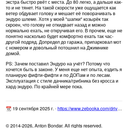
экстра быстро рвёт с места. До 80 легко, а дальше как-
то и не тянет. На такой скорости уже ощущается как
ветер обдувает голову и мешает её поворачивать в
эндуро шлеме. Хотя у моей "шапки" козырёк так
скроен, что голову не откидвает назад и можно
нормально ехать, не откручивая его. В прочем, еще не
понятно насколько будет комфортно ехать так час-
другой подряд. Допредел до гаража, припарковал мот
с номером и довольный потошнил на Джимнике
домой.
PS: Зачем поставил Эндуро на учёт? Потому что
хочется быть в законе. У меня еще нет опыта, ездить я
планирую фифти-фифти и по ДОПам и по лесам.
Эксплуатация с стиле дачника/грибника без кросса и
хард-эндуро. По крайней мере пока.
📆 19 сентября 2025 г. ∙
https://www.zebooka.com/drive2/Regulmoto ZR/4. Постановка на учёт/
© 2014-2026, Anton Bondar. All rights reserved.