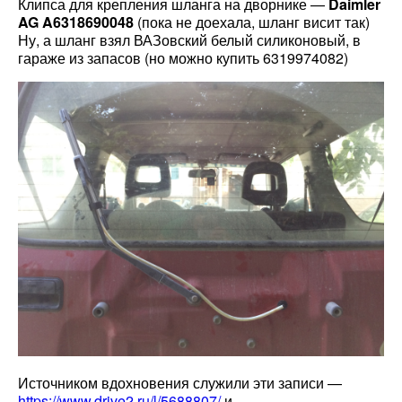
Клипса для крепления шланга на дворнике —
Daimler
AG A6318690048
(пока не доехала, шланг висит так)
Ну, а шланг взял ВАЗовский белый силиконовый, в
гараже из запасов (но можно купить 6319974082)
Источником вдохновения служили эти записи —
https://www.drive2.ru/l/5688807/
и