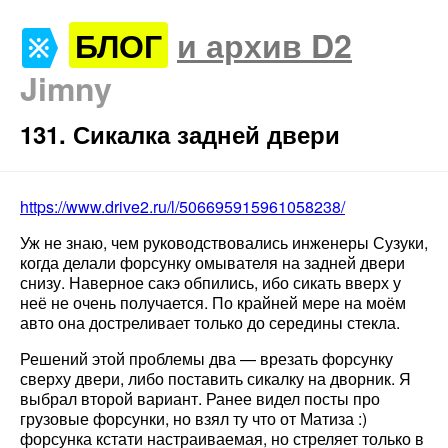
БЛОГ
и архив D2
Jimny
131. Сикалка задней двери
https://www.drive2.ru/l/506695915961058238/
Уж не знаю, чем руководствовались инженеры Сузуки,
когда делали форсунку омывателя на задней двери
снизу. Наверное сакэ обпились, ибо сикать вверх у
неё не очень получается. По крайней мере на моём
авто она достреливает только до середины стекла.
Решений этой проблемы два — врезать форсунку
сверху двери, либо поставить сикалку на дворник. Я
выбрал второй вариант. Ранее видел посты про
грузовые форсунки, но взял ту что от Матиза :)
форсунка кстати настраиваемая, но стреляет только в