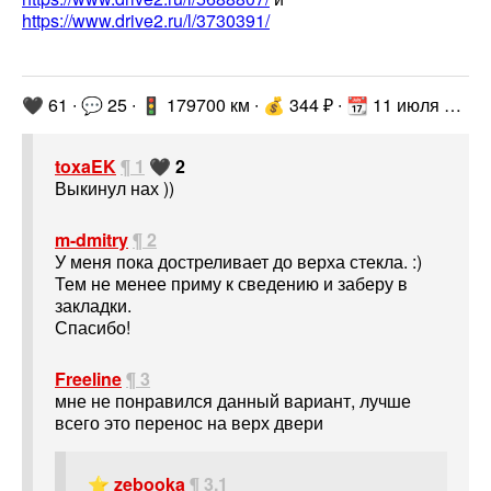
https://www.drive2.ru/l/3730391/
🖤 61 ∙ 💬 25 ∙ 🚦 179700 км ∙ 💰 344 ₽ ∙ 📆 11 июля 2018 г. ∙
toxaEK
¶ 1
🖤 2
Выкинул нах ))
m-dmitry
¶ 2
У меня пока достреливает до верха стекла. :)
Тем не менее приму к сведению и заберу в
закладки.
Спасибо!
Freeline
¶ 3
мне не понравился данный вариант, лучше
всего это перенос на верх двери
⭐
zebooka
¶ 3.1