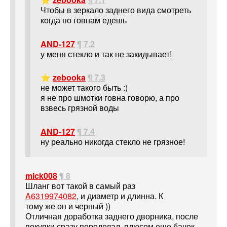
Чтобы в зеркало заднего вида смотреть
когда по говнам едешь
AND-127
¶ 7.2
у меня стекло и так не закидывает!
⭐
zebooka
¶ 7.3
не может такого быть :)
я не про шмотки говна говорю, а про
взвесь грязной воды
AND-127
¶ 7.4
ну реально никогда стекло не грязное!
mick008
¶ 8
Шланг вот такой в самый раз
A6319974082
, и диаметр и длинна. К
тому же он и черный ))
Отличная доработка заднего дворника, после
покупки сразу переделал, плюсом еще бачек