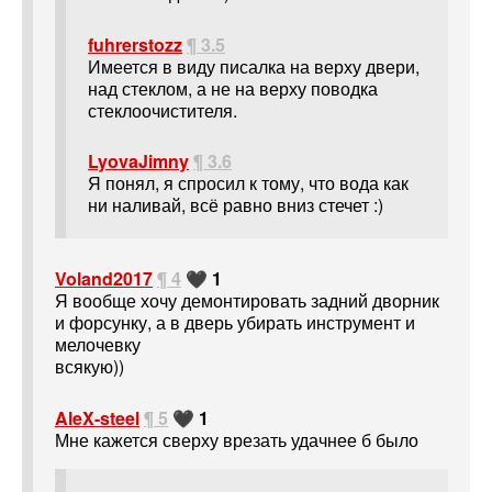
fuhrerstozz
¶ 3.5
Имеется в виду писалка на верху двери,
над стеклом, а не на верху поводка
стеклоочистителя.
LyovaJimny
¶ 3.6
Я понял, я спросил к тому, что вода как
ни наливай, всё равно вниз стечет :)
Voland2017
¶ 4
🖤 1
Я вообще хочу демонтировать задний дворник
и форсунку, а в дверь убирать инструмент и
мелочевку
всякую))
AleX-steel
¶ 5
🖤 1
Мне кажется сверху врезать удачнее б было