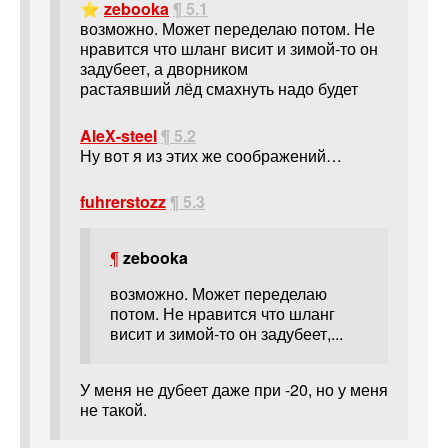
⭐
zebooka
¶ 5.1
возможно. Может переделаю потом. Не
нравится что шланг висит и зимой-то он
задубеет, а дворником
растаявший лёд смахнуть надо будет
AleX-steel
¶ 5.2
Ну вот я из этих же соображений…
fuhrerstozz
¶ 5.3
¶
zebooka
возможно. Может переделаю
потом. Не нравится что шланг
висит и зимой-то он задубеет,...
У меня не дубеет даже при -20, но у меня
не такой.