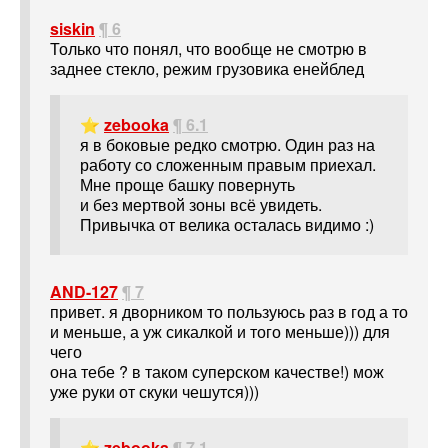
siskin
¶ 6
Только что понял, что вообще не смотрю в
заднее стекло, режим грузовика енейблед
⭐
zebooka
¶ 6.1
я в боковые редко смотрю. Один раз на
работу со сложенным правым приехал.
Мне проще башку повернуть
и без мертвой зоны всё увидеть.
Привычка от велика осталась видимо :)
AND-127
¶ 7
привет. я дворником то пользуюсь раз в год а то
и меньше, а уж сикалкой и того меньше))) для
чего
она тебе ? в таком суперском качестве!) мож
уже руки от скуки чешутся)))
⭐
zebooka
¶ 7.1