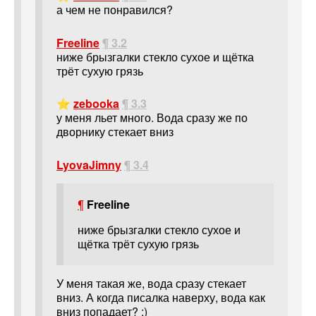
а чем не понравился?
Freeline
¶ 3.2
ниже брызгалки стекло сухое и щётка
трёт сухую грязь
⭐
zebooka
¶ 3.3
у меня льет много. Вода сразу же по
дворнику стекает вниз
LyovaJimny
¶ 3.4
¶
Freeline
ниже брызгалки стекло сухое и
щётка трёт сухую грязь
У меня такая же, вода сразу стекает
вниз. А когда писалка наверху, вода как
вниз попадает? :)