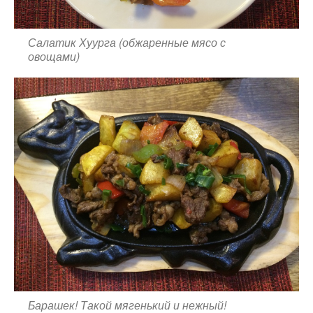
Салатик Хуурга (обжаренные мясо с
овощами)
Барашек! Такой мягенький и нежный!