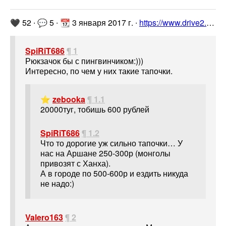
🖤 52 ∙ 💬 5 ∙ 📆 3 января 2017 г. ∙
https://www.drive2.ru/l/462823202989539363/
SpiRiT686
¶ 1
Рюкзачок бы с пингвинчиком:)))
Интересно, по чем у них такие тапочки.
⭐
zebooka
¶ 1.1
20000туг, тобишь 600 рублей
SpiRiT686
¶ 1.2
Что то дорогие уж сильно тапочки… У
нас на Аршане 250-300р (монголы
привозят с Ханха).
А в городе по 500-600р и ездить никуда
не надо:)
Valero163
¶ 2