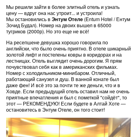
Мы решили зайти в более элитный отель и узнать
цену — вдруг она нас утроит... и устроила!
Мы остановились в
Энтум Отеле
(Entum Hotel / Ентум
Зочид Будал). Номер на двоих вышел в 65000
тугриков (2000р). Но это еще не всё!
На ресепшене девушка хорошо говорила по
английски, что было очень приятно. В отеле шикарный
золотой лифт и постелены ковры в коридорах и на
лестницах. Отель выглядит очень дорогим. Я прям
почувствовал себя как в американских фильмах.
Номер с холодильником-минибаром. Отличный,
работающий санузел и душ. В ванной конате был
даже фен! И всё это за почти те же деньги, что и в
Ховде. Если предыдущий отель оставил нам не очень
приятные впечатления и был с пометкой "сойдёт", то
этот — РЕКОМЕНДУЮ! Если будете в Алтай Хоте —
остановитесь в Энтум Отеле, он того стоит!