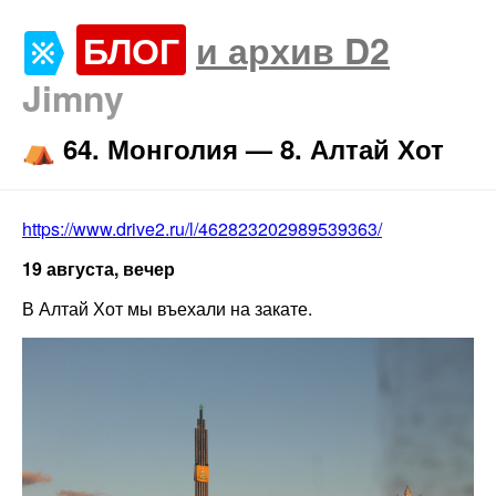
БЛОГ
и архив D2
Jimny
⛺️ 64. Монголия — 8. Алтай Хот
https://www.drive2.ru/l/462823202989539363/
19 августа, вечер
В Алтай Хот мы въехали на закате.