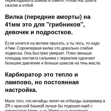
перекладывать шайбы в пакете, чтобы настроить
сжатие и отбой.
Вилка (передние аморты) на
41мм это для "грибников",
девочек и подростков.
Если хочется на мотике прыгать, а ты лось, то надо
47мм. Сорокпервая вилка это довольно слабая
подвеска. Она быстрее умирает. Плюс меньше
площадь контакта сальника с зеркалом одначает
большее давление и больше шансов на течь масла.
Карбюратор это тепло и
лампово, но постоянная
настройка.
Мало того, что китайцы лепят их отбалды (например в
ZR с красной башкой лучше бы подошел карб с
отверстием 34мм, а не 30мм) и не тестируют