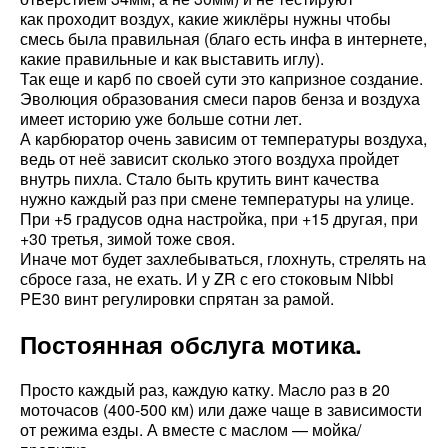
как проходит воздух, какие жиклёры нужны чтобы
смесь была правильная (благо есть инфа в интернете,
какие правильные и как выставить иглу).
Так еще и карб по своей сути это капризное создание.
Эволюция образования смеси паров бенза и воздуха
имеет историю уже больше сотни лет.
А карбюратор очень зависим от температуры воздуха,
ведь от неё зависит сколько этого воздуха пройдет
внутрь пихла. Стало быть крутить винт качества
нужно каждый раз при смене температуры на улице.
При +5 градусов одна настройка, при +15 другая, при
+30 третья, зимой тоже своя.
Иначе мот будет захлебываться, глохнуть, стрелять на
сбросе газа, не ехать. И у ZR с его стоковым Nibbi
PE30 винт регулировки спрятан за рамой.
Постоянная обслуга мотика.
Просто каждый раз, каждую катку. Масло раз в 20
моточасов (400-500 км) или даже чаще в зависимости
от режима езды. А вместе с маслом — мойка/