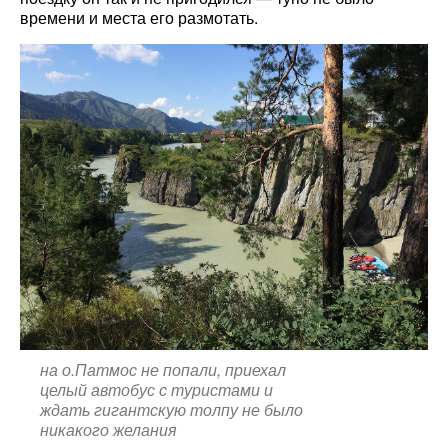
времени и места его размотать.
на о.Патмос не попали, приехал
целый автобус с туристами и
ждать гигантскую толпу не было
никакого желания