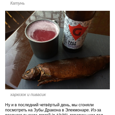
Катунь
харюзок и пивасик
Ну и в последний четвёртый день, мы сгоняли
посмотреть на Зубы Дракона в Элекмонаре. Из-за
позднего выезда домой (в 12:30), товарищ нам дал