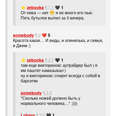
⭐
zebooka
¶ 1.1
🖤 1
От пива — нет 😁 я не много его пью.
Пять бутылок выпил за 3 вечера.
somebody
¶ 2
❤️ 5
Красота какая… И виды, и опинелька, и семья,
и Джим :)
⭐
zebooka
¶ 2.1
🖤 1
там еще викторинокс аутрайдер был ) я
им паштет намазывал )
ну и викторинокс спирит всегда с собой в
барсетке
somebody
¶ 2.2
"Сколько ножей должно быть у
нормального человека…" :))))
Lobarg
¶ 2.3
🖤 1