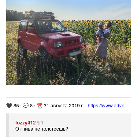
🖤 85 ∙ 💬 8 ∙ 📆 31 августа 2019 г. ∙
https://www.drive2.ru/l/539610346294345733/
fozzy412
¶ 1
От пива не толстеешь?