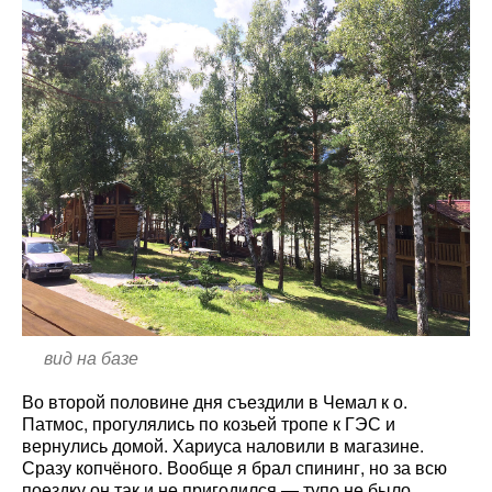
вид на базе
Во второй половине дня съездили в Чемал к о.
Патмос, прогулялись по козьей тропе к ГЭС и
вернулись домой. Хариуса наловили в магазине.
Сразу копчёного. Вообще я брал спининг, но за всю
поездку он так и не пригодился — тупо не было