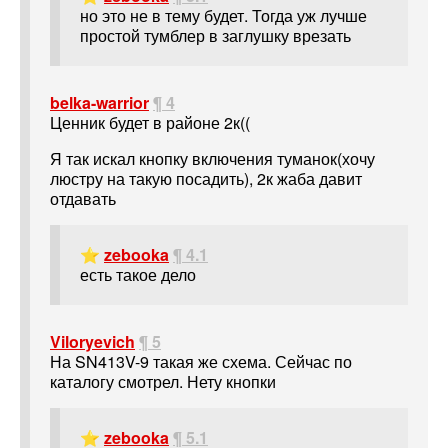
но это не в тему будет. Тогда уж лучше
простой тумблер в заглушку врезать
belka-warrior
¶ 4
Ценник будет в районе 2к((
Я так искал кнопку включения туманок(хочу
люстру на такую посадить), 2к жаба давит
отдавать
⭐
zebooka
¶ 4.1
есть такое дело
Viloryevich
¶ 5
На SN413V-9 такая же схема. Сейчас по
каталогу смотрел. Нету кнопки
⭐
zebooka
¶ 5.1