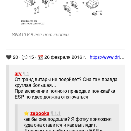
SN413V-5 где нет кнопки
🖤 20 ∙ 💬 15 ∙ 📆 26 февраля 2016 г. ∙
https://www.drive2.ru/l/9078701/
ary
¶ 1
От гранд витары не подойдёт? Она там правда
круглая большая…
При включении полного привода и понижайка
ESP по идее должна отключаться
⭐
zebooka
¶ 1.1
как бы она подошла? Я фотку приложил
куда она ставится и как выглядит.
И причем тут работа системы ESP и