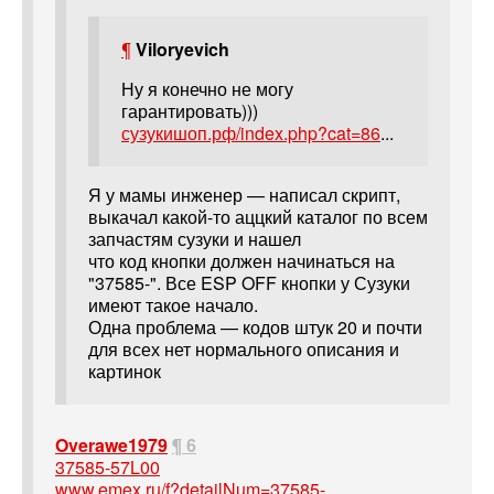
¶
Viloryevich
Ну я конечно не могу
гарантировать)))
сузукишоп.рф/index.php?cat=86
...
Я у мамы инженер — написал скрипт,
выкачал какой-то аццкий каталог по всем
запчастям сузуки и нашел
что код кнопки должен начинаться на
"37585-". Все ESP OFF кнопки у Сузуки
имеют такое начало.
Одна проблема — кодов штук 20 и почти
для всех нет нормального описания и
картинок
Overawe1979
¶ 6
37585-57L00
www.emex.ru/f?detailNum=37585-