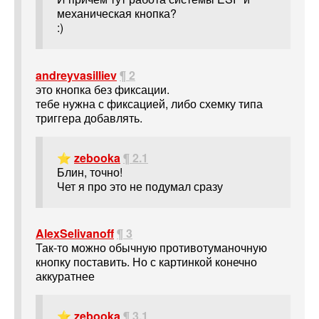
механическая кнопка?
:)
andreyvasilliev
¶ 2
это кнопка без фиксации.
тебе нужна с фиксацией, либо схемку типа
триггера добавлять.
⭐
zebooka
¶ 2.1
Блин, точно!
Чет я про это не подумал сразу
AlexSelivanoff
¶ 3
Так-то можно обычную противотуманочную
кнопку поставить. Но с картинкой конечно
аккуратнее
⭐
zebooka
¶ 3.1