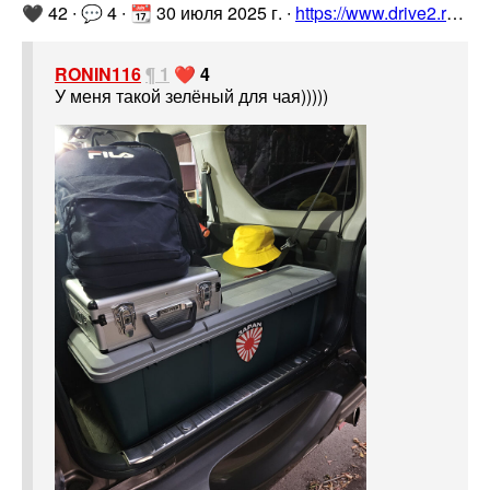
🖤 42 ∙ 💬 4 ∙ 📆 30 июля 2025 г. ∙
https://www.drive2.ru/l/710611342448403241/
RONIN116
¶ 1
❤️ 4
У меня такой зелёный для чая)))))