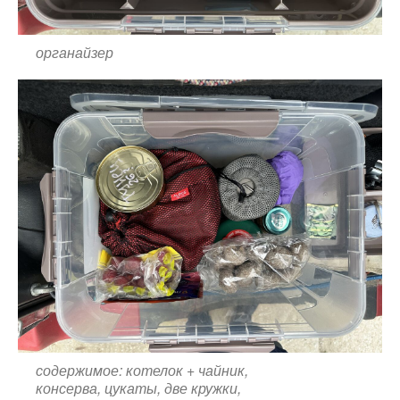
органайзер
содержимое: котелок + чайник,
консерва, цукаты, две кружки,