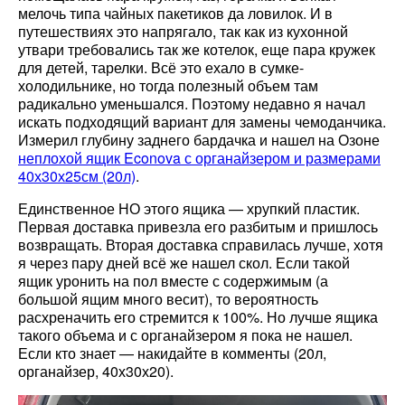
мелочь типа чайных пакетиков да ловилок. И в
путешествиях это напрягало, так как из кухонной
утвари требовались так же котелок, еще пара кружек
для детей, тарелки. Всё это ехало в сумке-
холодильнике, но тогда полезный объем там
радикально уменьшался. Поэтому недавно я начал
искать подходящий вариант для замены чемоданчика.
Измерил глубину заднего бардачка и нашел на Озоне
неплохой ящик Econova с органайзером и размерами
40х30х25см (20л)
.
Единственное НО этого ящика — хрупкий пластик.
Первая доставка привезла его разбитым и пришлось
возвращать. Вторая доставка справилась лучше, хотя
я через пару дней всё же нашел скол. Если такой
ящик уронить на пол вместе с содержимым (а
большой ящим много весит), то вероятность
расхреначить его стремится к 100%. Но лучше ящика
такого объема и с органайзером я пока не нашел.
Если кто знает — накидайте в комменты (20л,
органайзер, 40х30х20).