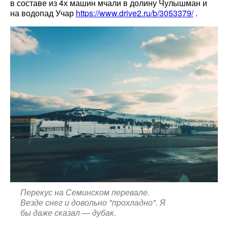
в составе из 4х машин мчали в долину Чулышман и
на водопад Учар
https://www.drive2.ru/b/3053379/
.
Перекус на Семинском перевале.
Везде снег и довольно "прохладно". Я
бы даже сказал — дубак.