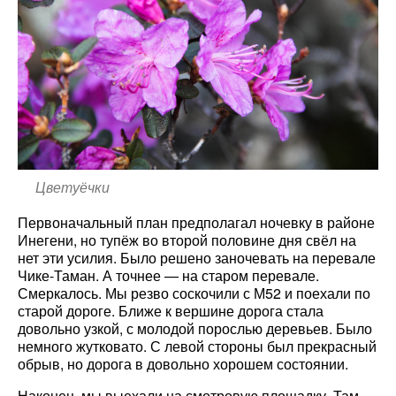
Цветуёчки
Первоначальный план предполагал ночевку в районе
Инегени, но тупёж во второй половине дня свёл на
нет эти усилия. Было решено заночевать на перевале
Чике-Таман. А точнее — на старом перевале.
Смеркалось. Мы резво соскочили с М52 и поехали по
старой дороге. Ближе к вершине дорога стала
довольно узкой, с молодой порослью деревьев. Было
немного жутковато. С левой стороны был прекрасный
обрыв, но дорога в довольно хорошем состоянии.
Наконец, мы выехали на смотровую площадку. Там