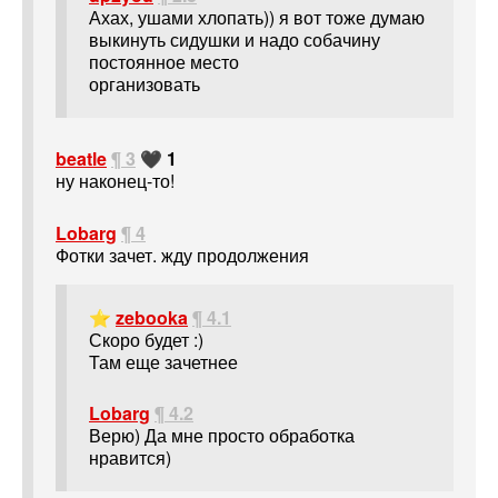
Ахах, ушами хлопать)) я вот тоже думаю
выкинуть сидушки и надо собачину
постоянное место
организовать
beatle
¶ 3
🖤 1
ну наконец-то!
Lobarg
¶ 4
Фотки зачет. жду продолжения
⭐
zebooka
¶ 4.1
Скоро будет :)
Там еще зачетнее
Lobarg
¶ 4.2
Верю) Да мне просто обработка
нравится)