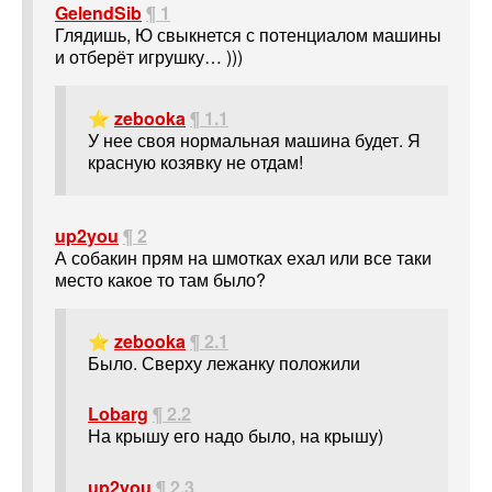
GelendSib
¶ 1
Глядишь, Ю свыкнется с потенциалом машины
и отберёт игрушку… )))
⭐
zebooka
¶ 1.1
У нее своя нормальная машина будет. Я
красную козявку не отдам!
up2you
¶ 2
А собакин прям на шмотках ехал или все таки
место какое то там было?
⭐
zebooka
¶ 2.1
Было. Сверху лежанку положили
Lobarg
¶ 2.2
На крышу его надо было, на крышу)
up2you
¶ 2.3