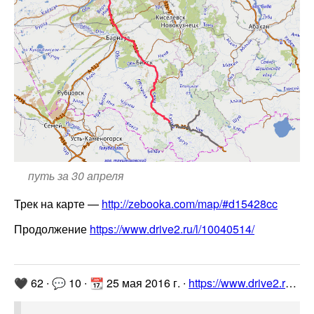
путь за 30 апреля
Трек на карте —
http://zebooka.com/map/#d15428cc
Продолжение
https://www.drive2.ru/l/10040514/
🖤 62 ∙ 💬 10 ∙ 📆 25 мая 2016 г. ∙
https://www.drive2.ru/l/10036377/