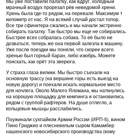
Мы уже поставили палатку, как вдруг, холодный
мрачный воздух прорезал рёв неведомой хрени.
Хрень была где-то рядом, на перевале. Максимум 1
километр от нас. Я на всякий случай достал топор.
Все три сфинктера сжались и мы начали экстренно
собирать палатку. Так быстро мы еще не собирались.
Быстрее всех собралась собака. То её было не
дозваться, теперь же она первой залезла в машину.
Уже после поездки мы поняли, что скорее всего
хренью был горный баран, либо изюбрь. Можете
поискать, как орёт эта зверюга.
У страха глаза велики. Мы быстро съехали на
основную трассу (на вершине горы есть выезд на
новую дорогу) и поехали искать нормальное место
для ночлега. Около Малого Яломана, мы наткнулись
на хорошую площадку для кемпинга и остановились
рядом с группой рафтеров. На душе отлегло, а
кольцевые мышцы расслабились.
Поужинали сухпайком Армии России (ИРП-5), вином
Пино Гриджио и плесневелым сыром Камамбер
нашенского новосибирского производства (кому