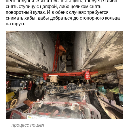
него полуоси. А их чтобы вытащить, требуется либо
снять ступицу с цапфой, либо целиком снять
поворотный кулак. И в обеих случаях требуется
снимать хабы, дабы добраться до стопорного кольца
на шрусе.
процесс пошел