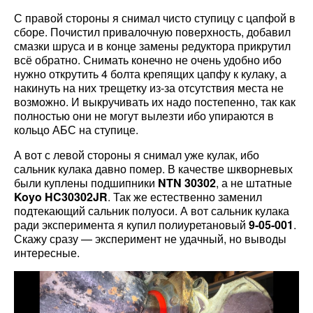
С правой стороны я снимал чисто ступицу с цапфой в
сборе. Почистил привалочную поверхность, добавил
смазки шруса и в конце замены редуктора прикрутил
всё обратно. Снимать конечно не очень удобно ибо
нужно открутить 4 болта крепящих цапфу к кулаку, а
накинуть на них трещетку из-за отсутствия места не
возможно. И выкручивать их надо постепенно, так как
полностью они не могут вылезти ибо упираются в
кольцо АБС на ступице.
А вот с левой стороны я снимал уже кулак, ибо
сальник кулака давно помер. В качестве шкворневых
были куплены подшипники
NTN 30302
, а не штатные
Koyo HC30302JR
. Так же естественно заменил
подтекающий сальник полуоси. А вот сальник кулака
ради эксперимента я купил полиуретановый
9-05-001
.
Скажу сразу — эксперимент не удачный, но выводы
интересные.