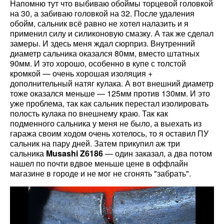
Напомню тут что выбиваю обоймы торцевой головкой
на 30, а забиваю головкой на 32. После удаления
обойм, сальник всё равно не хотел налазить и я
применил силу и силиконовую смазку. А так же сделал
замеры. И здесь меня ждал сюрприз. Внутренний
диаметр сальника оказался 80мм, вместо штатных
90мм. И это хорошо, особенно в купе с толстой
кромкой — очень хорошая изоляция +
дополнительный натяг кулака. А вот внешний диаметр
тоже оказался меньше — 125мм против 130мм. И это
уже проблема, так как сальник перестал изолировать
полость кулака по внешнему краю. Так как
подменного сальника у меня не было, а выехать из
гаража своим ходом очень хотелось, то я оставил ПУ
сальник на пару дней. Затем прикупил аж три
сальника
Musashi Z6186
— один заказал, а два потом
нашел по почти вдвое меньше цене в оффлайн
магазине в городе и не мог не сгонять "забрать".