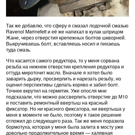
Так же добавлю, что сферу я смазал лодочной смазью
Ravenol Marinefett и её же напихал в кулак шприцом
Жане, через отверстия крепежных болтов шкворней.
Выкручиваешь болт, вставляешь носил и пихаешь
туда смазь.
Что касается самого редуктора, то у меня сорвана
резьба на нижнем отверстии крепления редуктора и
оттуда мироточит масло. Вначале я хотел было
заварить дырку, просверлить и нарезать резьбу, но
оценил перспективы сделать коряво и забил болт.
Точнее вкрутил на герметик. Уже опосля мне
подсказали, что можно рассверлить отверстие до М10
и поставить ремонтный ввертыш на красный
фиксатор. Но ни красного фиксатора, ни ввертыша у
меня в моменте не было, поэтому я такое решение
отложил до следующего раза. Так же меня поразила
бормотуха, которая у меня была залита в мосту уже
довольно продолжительное время — халявная