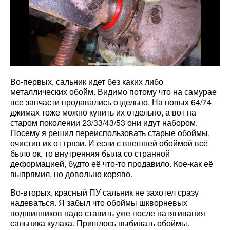
Во-первых, сальник идет без каких либо
металлических обойм. Видимо потому что на самурае
все запчасти продавались отдельно. На новых 64/74
джимах тоже можно купить их отдельно, а вот на
старом поколении 23/33/43/53 они идут набором.
Посему я решил переиспользовать старые обоймы,
очистив их от грязи. И если с внешней обоймой всё
было ок, то внутренняя была со странной
деформацией, будто её что-то продавило. Кое-как её
выпрямил, но довольно коряво.
Во-вторых, красный ПУ сальник не захотел сразу
надеваться. Я забыл что обоймы шкворневых
подшипников надо ставить уже после натягивания
сальника кулака. Пришлось выбивать обоймы.