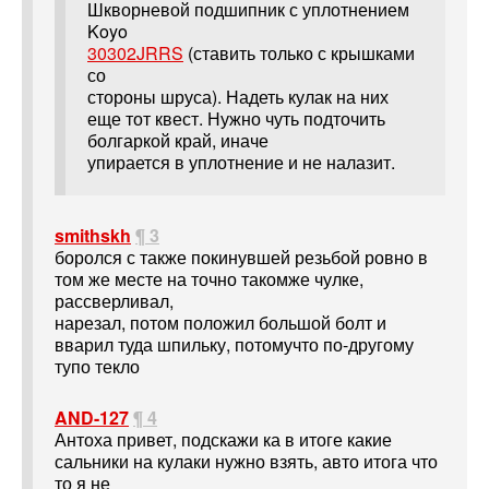
Шкворневой подшипник с уплотнением
Koyo
30302JRRS
(ставить только с крышками
со
стороны шруса). Надеть кулак на них
еще тот квест. Нужно чуть подточить
болгаркой край, иначе
упирается в уплотнение и не налазит.
smithskh
¶ 3
боролся с также покинувшей резьбой ровно в
том же месте на точно такомже чулке,
рассверливал,
нарезал, потом положил большой болт и
вварил туда шпильку, потомучто по-другому
тупо текло
AND-127
¶ 4
Антоха привет, подскажи ка в итоге какие
сальники на кулаки нужно взять, авто итога что
то я не