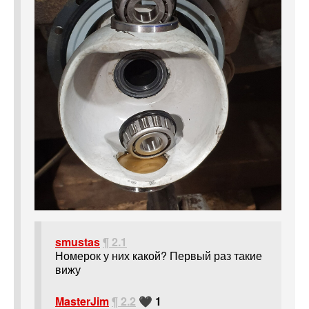
smustas
¶ 2.1
Номерок у них какой? Первый раз такие
вижу
MasterJim
¶ 2.2
🖤 1