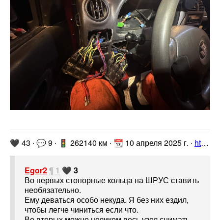
🖤 43 ∙ 💬 9 ∙ 🚦 262140 км ∙ 📆 10 апреля 2025 г. ∙
https://www.drive2.ru/l/701824595275041043/
Egor2
¶ 1
🖤 3
Во первых стопорные кольца на ШРУС ставить
необязательно.
Ему деваться особо некуда. Я без них ездил,
чтобы легче чиниться если что.
Во вторых можно целиком весь узел снимать