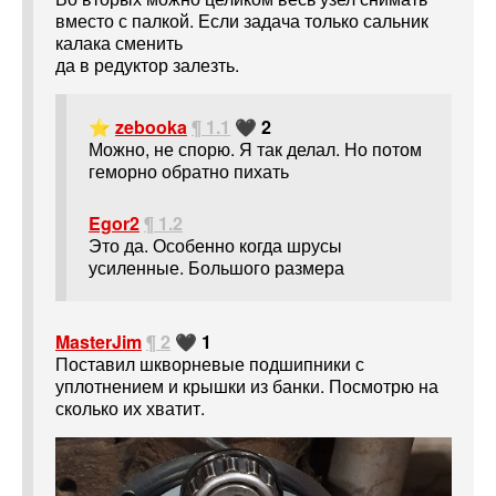
вместо с палкой. Если задача только сальник
калака сменить
да в редуктор залезть.
⭐
zebooka
¶ 1.1
🖤 2
Можно, не спорю. Я так делал. Но потом
геморно обратно пихать
Egor2
¶ 1.2
Это да. Особенно когда шрусы
усиленные. Большого размера
MasterJim
¶ 2
🖤 1
Поставил шкворневые подшипники с
уплотнением и крышки из банки. Посмотрю на
сколько их хватит.