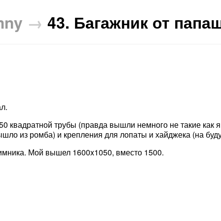
mny
→
43. Багажник от папаш
л.
50 квадратной трубы (правда вышли немного не такие как я 
ышло из ромба) и крепления для лопаты и хайджека (на буд
имника. Мой вышел 1600x1050, вместо 1500.