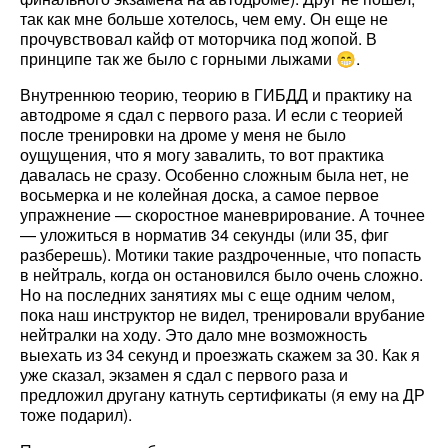
так как мне больше хотелось, чем ему. Он еще не
прочувствовал кайф от моторчика под жопой. В
принципе так же было с горными лыжами 😁.
Внутреннюю теорию, теорию в ГИБДД и практику на
автодроме я сдал с первого раза. И если с теорией
после тренировки на дроме у меня не было
оущущения, что я могу завалить, то вот практика
давалась не сразу. Особенно сложным была нет, не
восьмерка и не колейная доска, а самое первое
упражнение — скоростное маневрирование. А точнее
— уложиться в норматив 34 секунды (или 35, фиг
разберешь). Мотики такие раздроченные, что попасть
в нейтраль, когда он остановился было очень сложно.
Но на последних занятиях мы с еще одним челом,
пока наш инструктор не видел, тренировали врубание
нейтралки на ходу. Это дало мне возможность
выехать из 34 секунд и проезжать скажем за 30. Как я
уже сказал, экзамен я сдал с первого раза и
предложил другану катнуть сертификаты (я ему на ДР
тоже подарил).