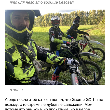
что для него это вообще беговел
в полях
А еще после этой катки я понял, что Gaerne GX-1 я не
возьму. Это стрёмные дубовые сапожищи. Мож
потому что они конечно прокатные, но в целом