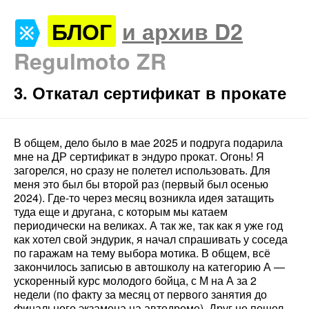
БЛОГ
и архив D2
Regulmoto ZR
3. Откатал сертификат в прокате
В общем, дело было в мае 2025 и подруга подарила
мне на ДР сертификат в эндуро прокат. Огонь! Я
загорелся, но сразу не полетел использовать. Для
меня это был бы второй раз (первый был осенью
2024). Где-то через месяц возникла идея затащить
туда еще и другана, с которым мы катаем
периодически на великах. А так же, так как я уже год
как хотел свой эндурик, я начал спрашивать у соседа
по гаражам на тему выбора мотика. В общем, всё
закончилось записью в автошколу на категорию А —
ускоренный курс молодого бойца, с М на А за 2
недели (по факту за месяц от первого занятия до
финального экзамена на автодроме). Друг не пошел,