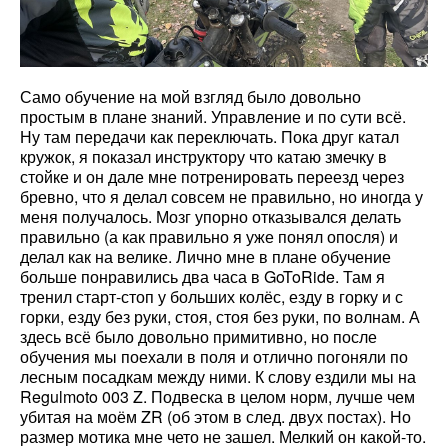
Само обучение на мой взгляд было довольно
простым в плане знаний. Управление и по сути всё.
Ну там передачи как переключать. Пока друг катал
кружок, я показал инструктору что катаю змечку в
стойке и он дале мне потренировать переезд через
бревно, что я делал совсем не правильно, но иногда у
меня получалось. Мозг упорно отказывался делать
правильно (а как правильно я уже понял опосля) и
делал как на велике. Лично мне в плане обучение
больше понравились два часа в GoToRide. Там я
тренил старт-стоп у больших колёс, езду в горку и с
горки, езду без руки, стоя, стоя без руки, по волнам. А
здесь всё было довольно примитивно, но после
обучения мы поехали в поля и отлично погоняли по
лесным посадкам между ними. К слову ездили мы на
Regulmoto 003 Z. Подвеска в целом норм, лучше чем
убитая на моём ZR (об этом в след. двух постах). Но
размер мотика мне чето не зашел. Мелкий он какой-то.