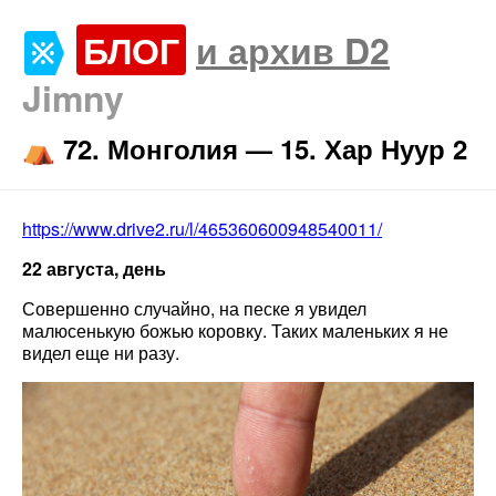
БЛОГ
и архив D2
Jimny
⛺️ 72. Монголия — 15. Хар Нуур 2
https://www.drive2.ru/l/465360600948540011/
22 августа, день
Совершенно случайно, на песке я увидел
малюсенькую божью коровку. Таких маленьких я не
видел еще ни разу.