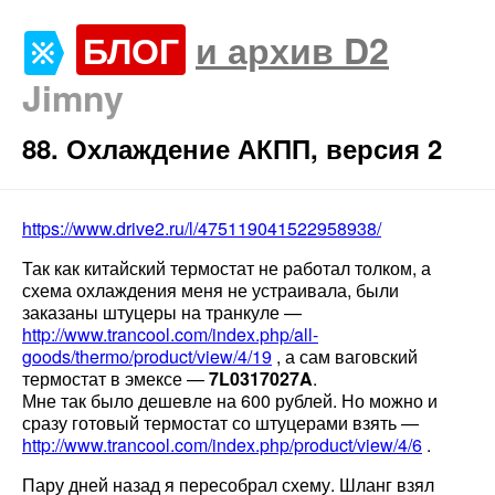
БЛОГ
и архив D2
Jimny
88. Охлаждение АКПП, версия 2
https://www.drive2.ru/l/475119041522958938/
Так как китайский термостат не работал толком, а
схема охлаждения меня не устраивала, были
заказаны штуцеры на транкуле —
http://www.trancool.com/index.php/all-
goods/thermo/product/view/4/19
, а сам ваговский
термостат в эмексе —
7L0317027A
.
Мне так было дешевле на 600 рублей. Но можно и
сразу готовый термостат со штуцерами взять —
http://www.trancool.com/index.php/product/view/4/6
.
Пару дней назад я пересобрал схему. Шланг взял