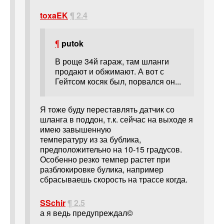
toxaEK
¶ 2.4
¶
putok
В роще 34й гараж, там шланги
продают и обжимают. А вот с
Гейтсом косяк был, порвался он...
Я тоже буду переставлять датчик со
шланга в поддон, т.к. сейчас на выходе я
имею завышенную
температуру из за бублика,
предположительно на 10-15 градусов.
Особенно резко темпер растет при
разблокировке булика, например
сбрасываешь скорость на трассе когда.
SSchir
¶ 2.5
а я ведь предупреждал©