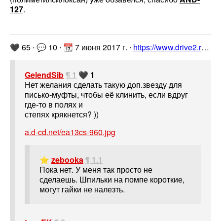
127
.
🖤 65 ∙ 💬 10 ∙ 📆 7 июня 2017 г. ∙
https://www.drive2.ru/l/475119041522958938/
GelendSib
¶ 1
🖤 1
Нет желания сделать такую доп.звезду для
писько-муфты, чтобы её клинить, если вдруг
где-то в полях и
степях крякнется? ))
a.d-cd.net/ea13cs-960.jpg
⭐
zebooka
¶ 1.1
Пока нет. У меня так просто не
сделаешь. Шпильки на помпе короткие,
могут гайки не налезть.