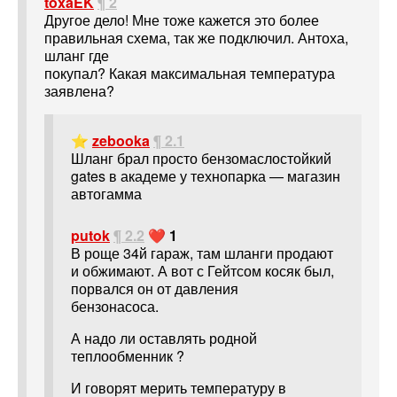
toxaEK
¶ 2
Другое дело! Мне тоже кажется это более
правильная схема, так же подключил. Антоха,
шланг где
покупал? Какая максимальная температура
заявлена?
⭐
zebooka
¶ 2.1
Шланг брал просто бензомаслостойкий
gates в академе у технопарка — магазин
автогамма
putok
¶ 2.2
❤️ 1
В роще 34й гараж, там шланги продают
и обжимают. А вот с Гейтсом косяк был,
порвался он от давления
бензонасоса.
А надо ли оставлять родной
теплообменник ?
И говорят мерить температуру в