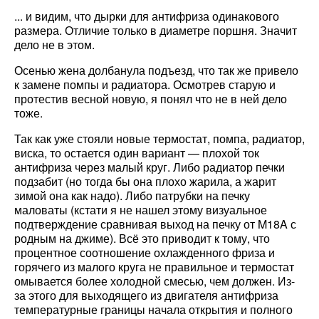
... и видим, что дырки для антифриза одинакового
размера. Отличие только в диаметре поршня. Значит
дело не в этом.
Осенью жена долбанула подъезд, что так же привело
к замене помпы и радиатора. Осмотрев старую и
протестив весной новую, я понял что не в ней дело
тоже.
Так как уже стояли новые термостат, помпа, радиатор,
виска, то остается один вариант — плохой ток
антифриза через малый круг. Либо радиатор печки
подзабит (но тогда бы она плохо жарила, а жарит
зимой она как надо). Либо патрубки на печку
маловаты (кстати я не нашел этому визуальное
подтверждение сравнивая выход на печку от M18A с
родным на джиме). Всё это приводит к тому, что
процентное соотношение охлажденного фриза и
горячего из малого круга не правильное и термостат
омывается более холодной смесью, чем должен. Из-
за этого для выходящего из двигателя антифриза
температурные границы начала открытия и полного