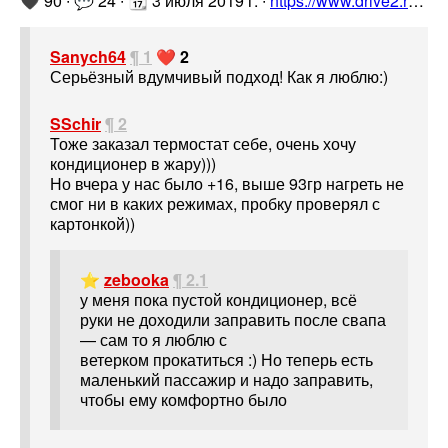
🖤 90 ∙ 💬 24 ∙ 📆 3 июля 2019 г. ∙
https://www.drive2.ru/l/534926151882113168/
Sanych64
¶ 1
❤️ 2
Серьёзный вдумчивый подход! Как я люблю:)
SSchir
¶ 2
Тоже заказал термостат себе, очень хочу
кондиционер в жару)))
Но вчера у нас было +16, выше 93гр нагреть не
смог ни в каких режимах, пробку проверял с
картонкой))
⭐
zebooka
¶ 2.1
у меня пока пустой кондиционер, всё
руки не доходили заправить после свапа
— сам то я люблю с
ветерком прокатиться :) Но теперь есть
маленький пассажир и надо заправить,
чтобы ему комфортно было