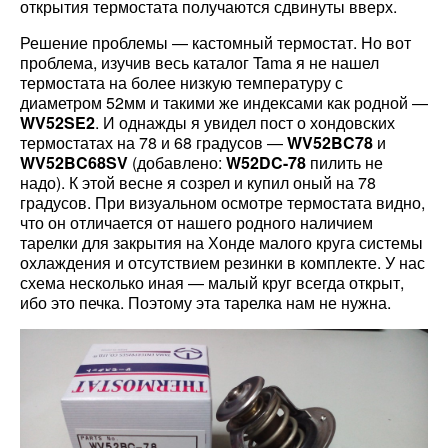
открытия термостата получаются сдвинуты вверх.
Решение проблемы — кастомный термостат. Но вот
проблема, изучив весь каталог Tama я не нашел
термостата на более низкую температуру с
диаметром 52мм и такими же индексами как родной —
WV52SE2
. И однажды я увидел пост о хондовских
термостатах на 78 и 68 градусов —
WV52BC78
и
WV52BC68SV
(добавлено:
W52DC-78
пилить не
надо). К этой весне я созрел и купил оный на 78
градусов. При визуальном осмотре термостата видно,
что он отличается от нашего родного наличием
тарелки для закрытия на Хонде малого круга системы
охлаждения и отсутствием резинки в комплекте. У нас
схема несколько иная — малый круг всегда открыт,
ибо это печка. Поэтому эта тарелка нам не нужна.