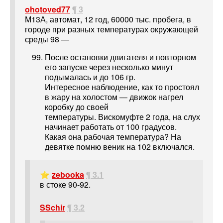
ohotoved77
¶ 3
М13А, автомат, 12 год, 60000 тыс. пробега, в
городе при разных температурах окружающей
среды 98 —
После остановки двигателя и повторном
его запуске через несколько минут
подымалась и до 106 гр.
Интересное наблюдение, как то простоял
в жару на холостом — движок нагрел
коробку до своей
температуры. Вискомуфте 2 года, на слух
начинает работать от 100 градусов.
Какая она рабочая температура? На
девятке помню веник на 102 включался.
⭐
zebooka
¶ 3.1
в стоке 90-92.
SSchir
¶ 3.2