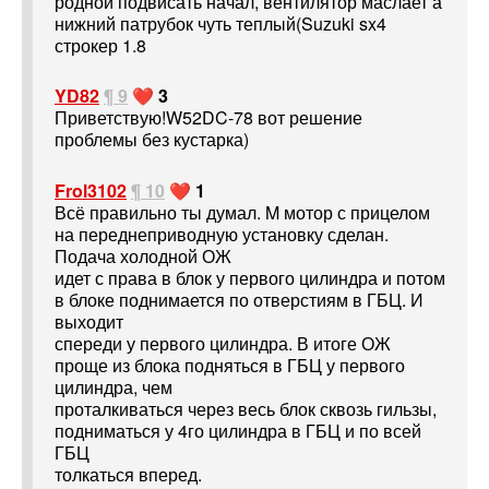
родной подвисать начал, вентилятор маслает а
нижний патрубок чуть теплый(Suzuki sx4
строкер 1.8
YD82
¶ 9
❤️ 3
Приветствую!W52DC-78 вот решение
проблемы без кустарка)
Frol3102
¶ 10
❤️ 1
Всё правильно ты думал. M мотор с прицелом
на переднеприводную установку сделан.
Подача холодной ОЖ
идет с права в блок у первого цилиндра и потом
в блоке поднимается по отверстиям в ГБЦ. И
выходит
спереди у первого цилиндра. В итоге ОЖ
проще из блока подняться в ГБЦ у первого
цилиндра, чем
проталкиваться через весь блок сквозь гильзы,
подниматься у 4го цилиндра в ГБЦ и по всей
ГБЦ
толкаться вперед.