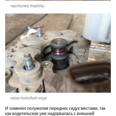
частичка таёты
гена походит еще
И поменял полужопия передних сидух местами, так
как водительская уже надорвалась с внешней