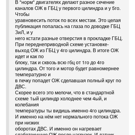
В "норм" двигателях делают разное сечение
каналов ОЖ в ГБЦ у первого цилиндра и у 5го.
Чтобы
уравновесить поток по всех местам. Это целая
публикация попалась на глаза по доводке ГБЦ
ЗиЛ, и у
него кстати разные отверстия в прокладке ГБЦ.
При переднеприводной схеме установке-
выход ОЖ из ГБЦ у 4го цилиндра. В итоге ОЖ
идет и как по
блоку, так и сквозь всю гбц от 1го до 4го
цилиндра. От того и мотор будет равномернее
температурно и
в печку попадет ОЖ сделавшая полный круг по
ДВС.
Скорее всего это мелочи, что в стандартной
схеме 1ый цилиндр холоднее чем 4ый, и
колебания
температуры ты видишь именно 4го цилиндра.
И именно на нём нет нормального потока ОЖ
при низких
оборотах ДВС. И именно он нагревает
слаботекущую ОЖ после нагрузок. И датчик