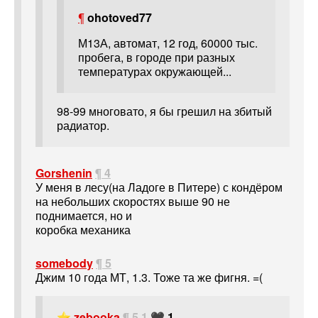
¶
ohotoved77
М13А, автомат, 12 год, 60000 тыс.
пробега, в городе при разных
температурах окружающей...
98-99 многовато, я бы грешил на збитый
радиатор.
Gorshenin
¶ 4
У меня в лесу(на Ладоге в Питере) с кондёром
на небольших скоростях выше 90 не
поднимается, но и
коробка механика
somebody
¶ 5
Джим 10 года МТ, 1.3. Тоже та же фигня. =(
⭐
zebooka
¶ 5.1
🖤 1