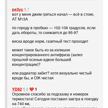
pe3yc
¶ 7
вот у меня джим греться начал — всё в стоке,
АТ М13А
по городу в пробках — 102-106 градусов, если
дать обороты, то снижается до 95-97
виска вроде норм, газетный тест проходит
может такое быть из-за излишне
концентрированного антифриза (залил
прошлой осенью вдвое большей
концентрации)?
или радиатор забит? хотя визуально чистый
вроде бы, и ОЖ чистая
YD82
¶ 8
❤️ 1
Огромное спасибо за подсказку и номерок
термостата! Сегодня поставил завтра в поездку
на 740 км,