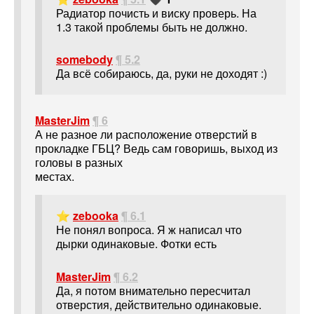
Радиатор почисть и виску проверь. На
1.3 такой проблемы быть не должно.
somebody
¶ 5.2
Да всё собираюсь, да, руки не доходят :)
MasterJim
¶ 6
А не разное ли расположение отверстий в
прокладке ГБЦ? Ведь сам говоришь, выход из
головы в разных
местах.
⭐
zebooka
¶ 6.1
Не понял вопроса. Я ж написал что
дырки одинаковые. Фотки есть
MasterJim
¶ 6.2
Да, я потом внимательно пересчитал
отверстия, действительно одинаковые.