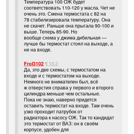
Температура 100 ОЖ будет
соответствовать 110-120 у масла. Чет не
очень это. Смена термостата с 82 на
78 стабилизировала температуру. Она
не скачет. Раньше она прыгала 90-100 и
выше. Теперь 85-90. Но
вообще схема у джима дибильная —
лучше бы термостат стоял на выходе, а
не на входе.
Frol3102
¶ 10.2
Да, это две схемы, с термостатом на
входе и с термостатом на выходе.
Немного не внимателен был, всё
ж отверстия справа у первого и второго
цилиндра меньше чем остальные.
Пока не знаю, наверно придется
оставить термостат на входе. Там очень
узко проходит патрубок от
радиатора к насосу ОЖ. Так то кандидат
это термостат от ВАЗ: он в своём
корпусе, удобен для