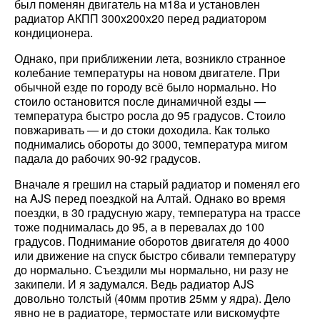
был поменян двигатель на м18а и установлен
радиатор АКПП 300х200х20 перед радиатором
кондиционера.
Однако, при приближении лета, возникло странное
колебание температуры на новом двигателе. При
обычной езде по городу всё было нормально. Но
стоило остановится после динамичной езды —
температура быстро росла до 95 градусов. Стоило
повжаривать — и до стоки доходила. Как только
поднимались обороты до 3000, температура мигом
падала до рабочих 90-92 градусов.
Вначале я грешил на старый радиатор и поменял его
на AJS перед поездкой на Алтай. Однако во время
поездки, в 30 градусную жару, температура на трассе
тоже поднималась до 95, а в перевалах до 100
градусов. Поднимание оборотов двигателя до 4000
или движение на спуск быстро сбивали температуру
до нормально. Съездили мы нормально, ни разу не
закипели. И я задумался. Ведь радиатор AJS
довольно толстый (40мм против 25мм у ядра). Дело
явно не в радиаторе, термостате или вискомуфте