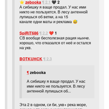
⭐
zebooka
¶ 2.1
🖤 2
А сибишку я ваще продал. У нас ими
никто не пользуется. В лесу антенной
лупишься об ветки, а на 15
канале одни маты и реклама 😅
SpiRiT686
¶ 2.2
❤️ 1
СВ вообще бесполезная рация нынче.
хорошо, что отказался от неё и остался
на укв.
BOTKUHCK
¶ 2.3
¶
zebooka
А сибишку я ваще продал. У нас
ими никто не пользуется. В лесу
антенной лупишься об...
Эта 2 в одном, си би, укв+ река море,