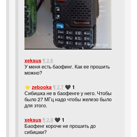
xeksus
¶ 2.6
У меня есть баофинг. Как ее прошить
можно?
⭐
zebooka
¶ 2.7
🖤 1
Сибишка не в баофенге у него. Чтобы
было 27 МГц надо чтобы железо было
для этого.
xeksus
¶ 2.8
🖤 1
Баофенг короче не прошить до
сибишки?