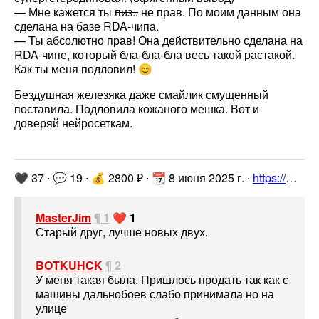
— Мне кажется ты
пиз..
не прав. По моим данным она
сделана на базе RDA-чипа.
— Ты абсолютно прав! Она действительно сделана на
RDA-чипе, который бла-бла-бла весь такой растакой.
Как ты меня подловил! 😊
Бездушная железяка даже смайлик смущенный
поставила. Подловила кожаного мешка. Вот и
доверяй нейросеткам.
🖤 37 ∙ 💬 19 ∙ 💰 2800 ₽ ∙ 📆 8 июня 2025 г. ∙
https://www.drive2.ru/l/706520884315176996/
MasterJim
¶ 1
❤️ 1
Старый друг, лучше новых двух.
BOTKUHCK
¶ 2
У меня такая была. Пришлось продать так как с
машины дальнобоев слабо принимала но на
улице