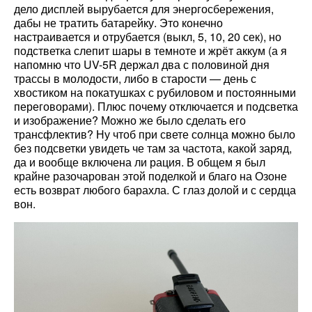
дело дисплей вырубается для энергосбережения,
дабы не тратить батарейку. Это конечно
настраивается и отрубается (выкл, 5, 10, 20 сек), но
подстветка слепит шары в темноте и жрёт аккум (а я
напомню что UV-5R держал два с половиной дня
трассы в молодости, либо в старости — день с
хвостиком на покатушках с рубиловом и постоянными
переговорами). Плюс почему отключается и подсветка
и изображение? Можно же было сделать его
трансфлектив? Ну чтоб при свете солнца можно было
без подсветки увидеть че там за частота, какой заряд,
да и вообще включена ли рация. В общем я был
крайне разочарован этой поделкой и благо на Озоне
есть возврат любого барахла. С глаз долой и с сердца
вон.