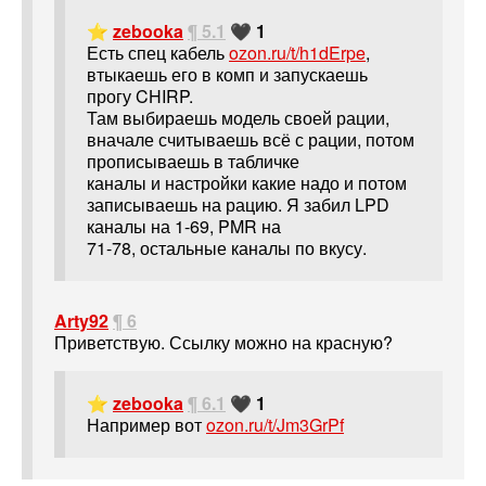
⭐
zebooka
¶ 5.1
🖤 1
Есть спец кабель
ozon.ru/t/h1dErpe
,
втыкаешь его в комп и запускаешь
прогу CHIRP.
Там выбираешь модель своей рации,
вначале считываешь всё с рации, потом
прописываешь в табличке
каналы и настройки какие надо и потом
записываешь на рацию. Я забил LPD
каналы на 1-69, PMR на
71-78, остальные каналы по вкусу.
Arty92
¶ 6
Приветствую. Ссылку можно на красную?
⭐
zebooka
¶ 6.1
🖤 1
Например вот
ozon.ru/t/Jm3GrPf