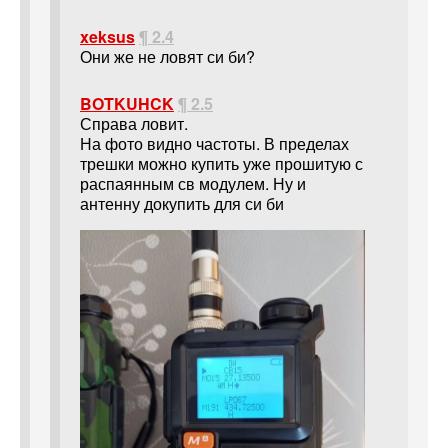
xeksus
¶ 2.4
Они же не ловят си би?
BOTKUHCK
¶ 2.5
Справа ловит.
На фото видно частоты. В пределах
трешки можно купить уже прошитую с
распаянным св модулем. Ну и
антенну докупить для си би