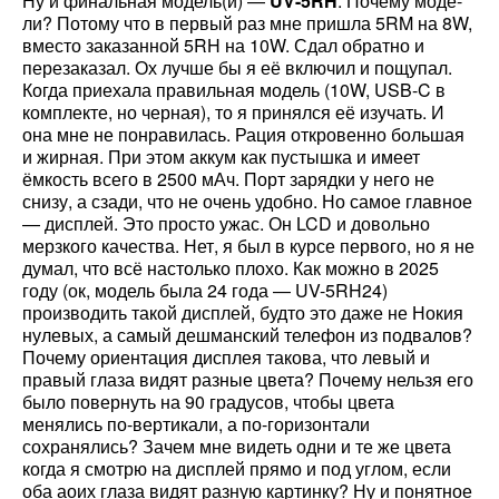
Ну и финальная модель(и) —
UV-5RH
. Почему моде-
ли? Потому что в первый раз мне пришла 5RM на 8W,
вместо заказанной 5RH на 10W. Сдал обратно и
перезаказал. Ох лучше бы я её включил и пощупал.
Когда приехала правильная модель (10W, USB-C в
комплекте, но черная), то я принялся её изучать. И
она мне не понравилась. Рация откровенно большая
и жирная. При этом аккум как пустышка и имеет
ёмкость всего в 2500 мАч. Порт зарядки у него не
снизу, а сзади, что не очень удобно. Но самое главное
— дисплей. Это просто ужас. Он LCD и довольно
мерзкого качества. Нет, я был в курсе первого, но я не
думал, что всё настолько плохо. Как можно в 2025
году (ок, модель была 24 года — UV-5RH24)
производить такой дисплей, будто это даже не Нокия
нулевых, а самый дешманский телефон из подвалов?
Почему ориентация дисплея такова, что левый и
правый глаза видят разные цвета? Почему нельзя его
было повернуть на 90 градусов, чтобы цвета
менялись по-вертикали, а по-горизонтали
сохранялись? Зачем мне видеть одни и те же цвета
когда я смотрю на дисплей прямо и под углом, если
оба аоих глаза видят разную картинку? Ну и понятное