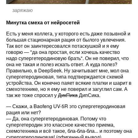
заряжаю
Минутка смеха от нейросетей
Есть у меня коллега, у которого есть даже позывной и
большая стационарная рация от былого увлечения.
Так вот он заинтересовался потаскушкой и я ему
говорю — "да она простая, если хочешь качество
надо супергетеродиновую брать". Он не поверил, что
она не такая и полез искать ответ. А куда полез?
Правильно, в DeepSeek. Ну зачитывает мне, мол она
супергетеродиновая, типа подтверждается схемой
устройства. Он конечно паяет всякие платки и шарит в
смехотехнике, но я ему не поверил и загуглил сам. А
так же тоже спросил у
ДикПика
ДипСика.
— Скажи, а Baofeng UV-5R это супергетеродиновая
рация или нет?
— Да, она супергетеродиновая. Потому что
супергетеродин это классное качество приема,
схемотехника и всё такое, бла-бла-бла... и поэтому она
супергетеродиновая! (офигенный вывод)