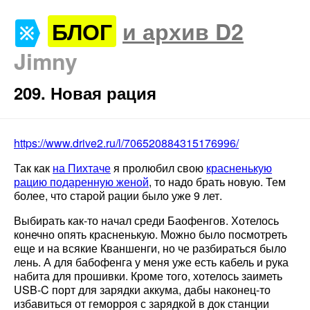
БЛОГ
и архив D2
Jimny
209. Новая рация
https://www.drive2.ru/l/706520884315176996/
Так как
на Пихтаче
я пролюбил свою
красненькую
рацию подаренную женой
, то надо брать новую. Тем
более, что старой рации было уже 9 лет.
Выбирать как-то начал среди Баофенгов. Хотелось
конечно опять красненькую. Можно было посмотреть
еще и на всякие Кваншенги, но че разбираться было
лень. А для бабофенга у меня уже есть кабель и рука
набита для прошивки. Кроме того, хотелось заиметь
USB-C порт для зарядки аккума, дабы наконец-то
избавиться от геморроя с зарядкой в док станции