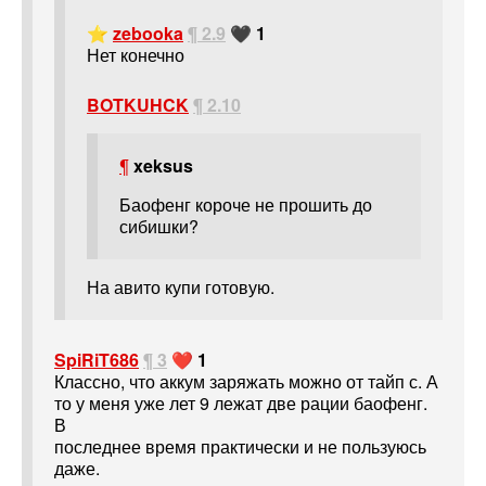
⭐
zebooka
¶ 2.9
🖤 1
Нет конечно
BOTKUHCK
¶ 2.10
¶
xeksus
Баофенг короче не прошить до
сибишки?
На авито купи готовую.
SpiRiT686
¶ 3
❤️ 1
Классно, что аккум заряжать можно от тайп с. А
то у меня уже лет 9 лежат две рации баофенг.
В
последнее время практически и не пользуюсь
даже.