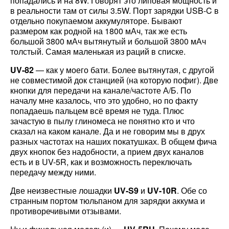
попадались и на 8W. Говорят это липовая мощность и
в реальности там от силы 3.5W. Порт зарядки USB-C в
отдельно покупаемом аккумуляторе. Бывают
размером как родной на 1800 мАч, так же есть
большой 3800 мАч вытянутый и большой 3800 мАч
толстый. Самая маленькая из раций в списке.
UV-82
— как у моего бати. Более вытянутая, с другой
не совместимой док станцией (на которую пофиг). Две
кнопки для передачи на канале/частоте А/Б. По
началу мне казалось, что это удобно, но по факту
попадаешь пальцем всё время не туда. Плюс
зачастую в пылу глиномеса не понятно кто и что
сказал на каком канале. Да и не говорим мы в друх
разных частотах на наших покатушках. В общем фича
двух кнопок без надобности, а прием двух каналов
есть и в UV-5R, как и возможность переключать
передачу между ними.
Две неизвестные лошадки
UV-S9
и
UV-10R
. Обе со
странным портом тюльпаном для зарядки аккума и
противоречивыми отзывами.