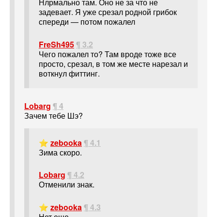
Нлрмально там. Оно не за что не
задевает. Я уже срезал родной грибок
спереди — потом пожалел
FreSh495
¶ 3.2
Чего пожалел то? Там вроде тоже все
просто, срезал, в том же месте нарезал и
воткнул фиттинг.
Lobarg
¶ 4
Зачем тебе Шэ?
⭐
zebooka
¶ 4.1
Зима скоро.
Lobarg
¶ 4.2
Отменили знак.
⭐
zebooka
¶ 4.3
Нет еще