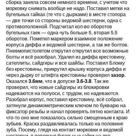
сборка заняла совсем немного времени, с учетом что
морковку снимать вообще не надо. Поставил метки на
бугельных гайках (те что с дырками) в месте стопора
— две точки со стороны ведомой шестерни, одна с
противоположной. Подсчитал кол-во оборотов
бугельных гаек — одна чуть больше 5, вторая 5.5
оборотов. Пометил маркером взаимное положение
корпуса диффа и ведомой шестерни, а так же болтов.
Пневмопистолетом открутил открутил все возможные
болты и всё разобрал. Удалил из диффа крестовину,
сателлиты, сайдгиры и все шайбы. Поставил Блокку
без крестовины, прикрутил крышку корпуса диффа и
через дырку от штифта крестовины проверил
зазор
.
Оказался
3.6мм
, что в допуске
3.6-3.8
. Так же
проверил, что новые сайдгиры из блокировки
надеваются на полуоси, с трудом, но надеваются.
Разобрал корпус, поставил крестовину, всё собрал,
затянули динамометрическим ключом по букварю на
фиксатор резьбы и начал проверять пятно контакта. И
что-то оно мне показалось сильно смещенным к краю
зубьев. Краска раздавливалась только на половине
зуба. Посему, глядя на контакт морковки и ведомой
шестерни, я повернул бугельные гайки на две