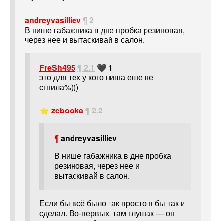
andreyvasilliev
¶ 2
В нише габажника в дне пробка резиновая,
через нее и вытаскивай в салон.
FreSh495
¶ 2.1
🖤 1
это для тех у кого ниша еше не
сгнила%)))
⭐
zebooka
¶ 2.2
¶
andreyvasilliev
В нише габажника в дне пробка
резиновая, через нее и
вытаскивай в салон.
Если бы всё было так просто я бы так и
сделал. Во-первых, там глушак — он