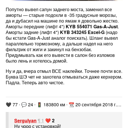
Попутно вывел сапун заднего моста, заменил все
аморты — старые подохли в -35 градусные морозы,
да и дубасил на машине по ямам я довольно жестко.
Аморты передние (лифт 4")
KYB 554071 Gas-A-Just
.
Аморты задние (лифт 4")
KYB 343245 Excel-G
(надо
бы кстати Gas-A-Just аналог поискать). Шланг вывел
параллельно тормозному, а дальше надел на него
фильтрик от жиги и закинул на бензобак.
Придумывать как его вывести в салон без изломов
было лень и хотелось домой.
Ну и да, вчера отмыл ВСЕ наклейки. Точнее почти все.
Буква ШЭ чет не захотела отмываться даже керхером.
Падла. Теперь авто чистое.
🖤 77 ∙ 💬 24 ∙ 🚦 183800 км ∙ 📆 20 сентября 2018 г. ∙
htt
Sergulyan
¶ 1
❤️ 2
Ну чооо с установкой!