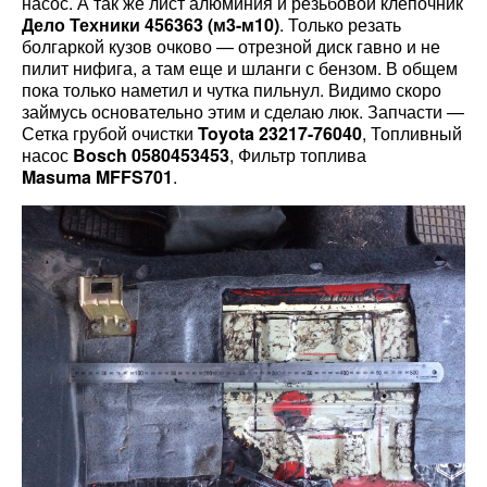
насос. А так же лист алюминия и резьбовой клепочник
Дело Техники 456363 (м3-м10)
. Только резать
болгаркой кузов очково — отрезной диск гавно и не
пилит нифига, а там еще и шланги с бензом. В общем
пока только наметил и чутка пильнул. Видимо скоро
займусь основательно этим и сделаю люк. Запчасти —
Сетка грубой очистки
Toyota 23217-76040
, Топливный
насос
Bosch 0580453453
, Фильтр топлива
Masuma MFFS701
.