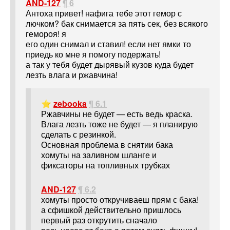
AND-127
¶ 6
Антоха привет! нафига тебе этот гемор с
лючком? бак снимается за пять сек, без всякого
гемороя! я
его один снимал и ставил! если нет ямки то
приедь ко мне я помогу подержать!
а так у тебя будет дырявый кузов куда будет
лезть влага и ржавчина!
⭐
zebooka
¶ 6.1
Ржавчины не будет — есть ведь краска.
Влага лезть тоже не будет — я планирую
сделать с резинкой.
Основная проблема в снятии бака
хомуты на заливном шланге и
фиксаторы на топливных трубках
AND-127
¶ 6.2
хомуты просто откручиваеш прям с бака!
а сфишкой действительно пришлось
первый раз открутить сначало