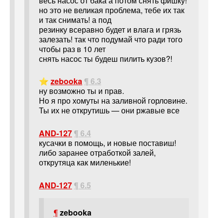
весь насос от бака а потом снять фишку!
но это не великая проблема, тебе их так
и так снимать! а под
резинку всеравно будет и влага и грязь
залезать! так что подумай что ради того
чтобы раз в 10 лет
снять насос ты будеш пилить кузов?!
⭐
zebooka
¶ 6.3
ну возможно ты и прав.
Но я про хомуты на заливной горловине.
Ты их не открутишь — они ржавые все
AND-127
¶ 6.4
кусачки в помощь, и новые поставиш!
либо заранее отработкой залей,
открутяца как миленькие!
AND-127
¶ 6.5
¶
zebooka