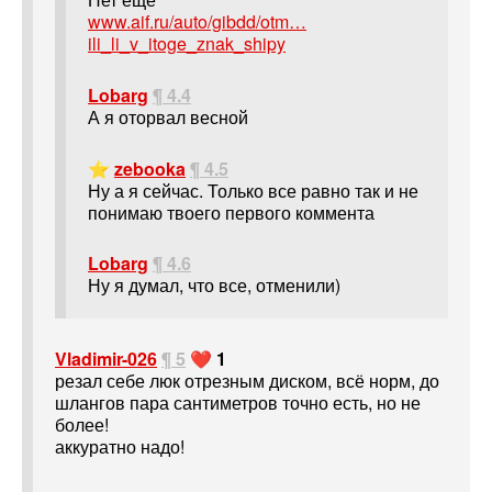
www.aif.ru/auto/gibdd/otm…
ili_li_v_itoge_znak_shipy
Lobarg
¶ 4.4
А я оторвал весной
⭐
zebooka
¶ 4.5
Ну а я сейчас. Только все равно так и не
понимаю твоего первого коммента
Lobarg
¶ 4.6
Ну я думал, что все, отменили)
Vladimir-026
¶ 5
❤️ 1
резал себе люк отрезным диском, всё норм, до
шлангов пара сантиметров точно есть, но не
более!
аккуратно надо!