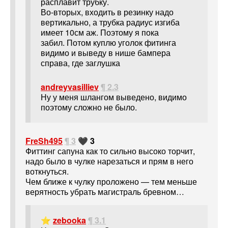
расплавит трубку.
Во-вторых, входить в резинку надо
вертикально, а трубка радиус изгиба
имеет 10см аж. Поэтому я пока
забил. Потом куплю уголок фитинга
видимо и выведу в нише бампера
справа, где заглушка
andreyvasilliev
¶ 2.3
Ну у меня шлангом выведено, видимо
поэтому сложно не было.
FreSh495
¶ 3
🖤 3
Фиттинг сапуна как то сильно высоко торчит,
надо было в чулке нарезаться и прям в него
воткнуться.
Чем ближе к чулку проложено — тем меньше
верятность убрать магистраль бревном…
⭐
zebooka
¶ 3.1