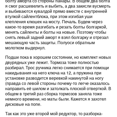
болту аморта со стороны панары. В общем два болта
я смог расшевелить и выбить, а два закисли вусмерть
и выбиваются кувалдой прямо вместе с внутренней
втулкой сайлентблока, при этом изгибая уши
клепления клюшек на мосту. Печаль. Будем через
какое-то время разгибать и резать болты болгаркой,
менять сайленты и болты на новые. Поэтому чтобы
снять левый задний аморт я взял болгарку и отрезал
мешающую часть защиты. Полуоси обратным
молотком выдернул.
Подши пока в хорошем состоянии, но комплект новых
двурядных уже лежит. Тормоза тоже полностью
разбирал. Трос ручника легко снимается при помощи
накидывания на него ключа на 12, а пружина при
установке разводится веревкой накинутой на ногу
(правда со левой стороны почему-то легче оказалось
направить её шилом и затолкать плоской отверткой. В
общем в третий раз сборка тормозов заняла тоже
немного времени, но маты были. Кажется я захотел
дисковые на попе.
Так как это уже второй мой редуктор, то разборка-