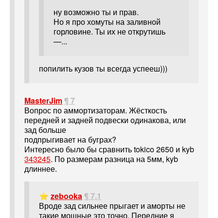
ну возможно ты и прав.
Но я про хомуты на заливной
горловине. Ты их не открутишь
—...
попилить кузов ты всегда успееш)))
MasterJim
¶ 7
Вопрос по аммортизаторам. Жёсткость
передней и задней подвески одинакова, или
зад больше
подпрыгивает на буграх?
Интересно было бы сравнить tokico 2650 и kyb
343245
. По размерам разница на 5мм, kyb
длиннее.
⭐
zebooka
¶ 7.1
Вроде зад сильнее прыгает и аморты не
такие мощные это точно. Передние я