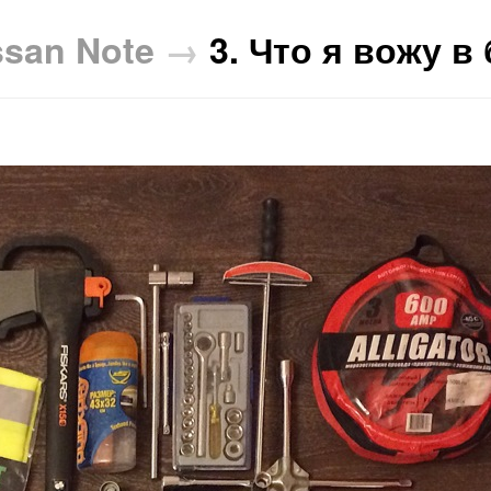
ssan Note
→
3. Что я вожу в