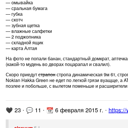
— омывайка
— сральная бумага
— губка
— скотч
— зубная щетка
— влажные салфетки
— 2 поджопника
— складной ящик
— карта Алтая
На фото не попали банан, стандартный домкрат, аптечка,
(какой-то мудень во дворах поцарапал и свалил).
Скоро приедут
страпон
стропа динамическая 9м 6т, стро
Nokian Hakka Green не едет по легкой грязи вуащще, а 
позлее и побольше, с вылетом поменьше и расширители 
🖤 23 ∙ 💬 11 ∙ 📆 6 февраля 2015 г. ∙
https:/
alexuum
¶ 1