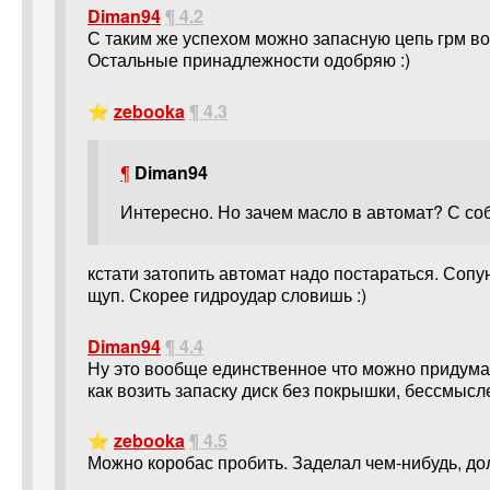
Diman94
¶ 4.2
С таким же успехом можно запасную цепь грм воз
Остальные принадлежности одобряю :)
⭐
zebooka
¶ 4.3
¶
Diman94
Интересно. Но зачем масло в автомат? С соб
кстати затопить автомат надо постараться. Сопу
щуп. Скорее гидроудар словишь :)
Diman94
¶ 4.4
Ну это вообще единственное что можно придумать
как возить запаску диск без покрышки, бессмысл
⭐
zebooka
¶ 4.5
Можно коробас пробить. Заделал чем-нибудь, дол