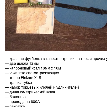
— красная футболка в качестве тряпки на трос и прочих 
— два шакла 12мм
— капроновый фал 16мм х 10м
— 2 жилета светоотражающих
— топор Fiskars X15
— тряпка-губка
— набор торцевых ключей и удлинителей
— динамометрический ключ
— балонник
— провода на 600А
— секретка