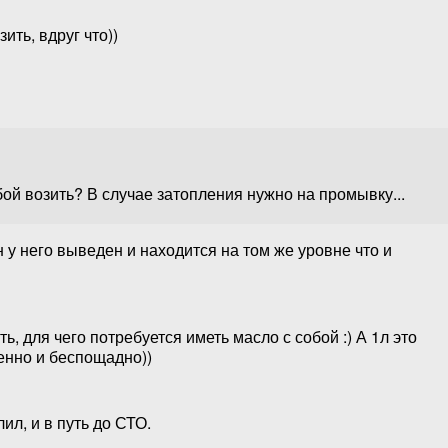
ить, вдруг что))
ой возить? В случае затопления нужно на промывку...
н у него выведен и находится на том же уровне что и
, для чего потребуется иметь масло с собой :) А 1л это
енно и беспощадно))
ил, и в путь до СТО.