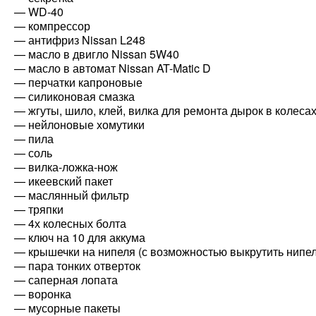
— WD-40
— компрессор
— антифриз Nissan L248
— масло в двигло Nissan 5W40
— масло в автомат Nissan AT-Matic D
— перчатки капроновые
— силиконовая смазка
— жгуты, шило, клей, вилка для ремонта дырок в колеса
— нейлоновые хомутики
— пила
— соль
— вилка-ложка-нож
— икеевский пакет
— маслянный фильтр
— тряпки
— 4х колесных болта
— ключ на 10 для аккума
— крышечки на нипеля (с возможностью выкрутить нипел
— пара тонких отверток
— саперная лопата
— воронка
— мусорные пакеты