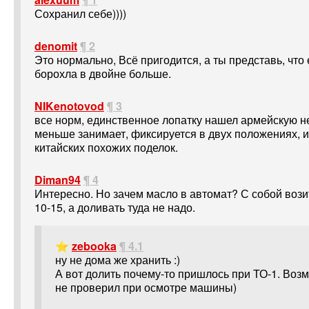
Сохранил себе))))
denomit
¶ 2
Это нормально, Всё пригодится, а ты представь, что
борохла в двойне больше.
NIKenotovod
¶ 3
все норм, единственное лопатку нашел армейскую н
меньше занимает, фиксируется в двух положениях, и
китайских похожих поделок.
Diman94
¶ 4
Интересно. Но зачем масло в автомат? С собой вози
10-15, а доливать туда не надо.
⭐
zebooka
¶ 4.1
ну не дома же хранить :)
А вот долить почему-то пришлось при ТО-1. Воз
не проверил при осмотре машины)