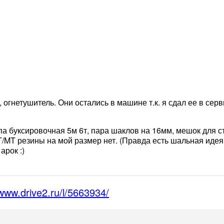
 огнетушитель. Они остались в машине т.к. я сдал ее в сер
па буксировочная 5м 6т, пара шаклов на 16мм, мешок для 
AT/MT резины на мой размер нет. (Правда есть шальная идея
арок :)
/www.drive2.ru/l/5663934/