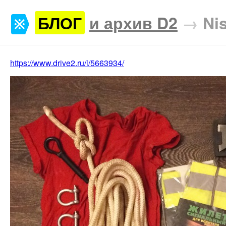
БЛОГ
и архив D2
→
Ni
https://www.drive2.ru/l/5663934/