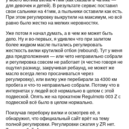
для девочек и детей). В результате сервис поставил
свои сальники на 41мм, а пыльники оставили как есть.
При этом регулировку выкрутили на максимум, но всё
равно было жестко на мелких неровностях.
Уже потом я начал думать, а в чем же может быть
дело. Ну и во-первых, я удивлен что при залитом
более жидком масле пытались регулировать
жесткость вилки крутилкой отбоя (rebound). Тут у меня
два предположения — или чето неправильно собрали
и регулировка совсем не работает (я честно говоря не
ощутил разницу, закручивая ребаунд, не может же
масло всегда легко просачиваться через
регулировку), или вилку уже перебирали за 4300 км
пробега и что-то неправильно собрали. Потому что в
интернетах у людей всё нормально в целом с этой
подвеской. Опять же на прокатном Regulmoto 003 Z с
подвеской всё было в целом нормально.
Поизучав переборку вилки и осмотрев её, я
обнаружил, что официальный сайт врёт на тему
полной регулировки. Регулировки сжатия у ZR нет.