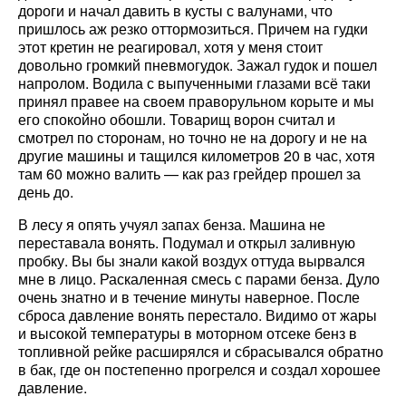
дороги и начал давить в кусты с валунами, что
пришлось аж резко оттормозиться. Причем на гудки
этот кретин не реагировал, хотя у меня стоит
довольно громкий пневмогудок. Зажал гудок и пошел
напролом. Водила с выпученными глазами всё таки
принял правее на своем праворульном корыте и мы
его спокойно обошли. Товарищ ворон считал и
смотрел по сторонам, но точно не на дорогу и не на
другие машины и тащился километров 20 в час, хотя
там 60 можно валить — как раз грейдер прошел за
день до.
В лесу я опять учуял запах бенза. Машина не
переставала вонять. Подумал и открыл заливную
пробку. Вы бы знали какой воздух оттуда вырвался
мне в лицо. Раскаленная смесь с парами бенза. Дуло
очень знатно и в течение минуты наверное. После
сброса давление вонять перестало. Видимо от жары
и высокой температуры в моторном отсеке бенз в
топливной рейке расширялся и сбрасывался обратно
в бак, где он постепенно прогрелся и создал хорошее
давление.