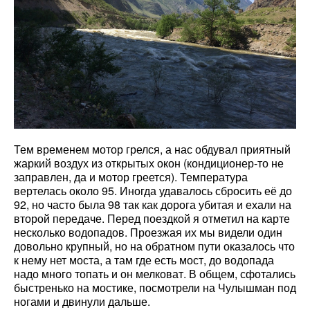
Тем временем мотор грелся, а нас обдувал приятный
жаркий воздух из открытых окон (кондиционер-то не
заправлен, да и мотор греется). Температура
вертелась около 95. Иногда удавалось сбросить её до
92, но часто была 98 так как дорога убитая и ехали на
второй передаче. Перед поездкой я отметил на карте
несколько водопадов. Проезжая их мы видели один
довольно крупный, но на обратном пути оказалось что
к нему нет моста, а там где есть мост, до водопада
надо много топать и он мелковат. В общем, сфотались
быстренько на мостике, посмотрели на Чулышман под
ногами и двинули дальше.