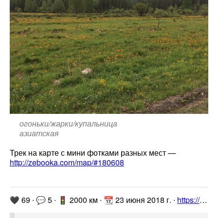
огоньки/жарки/купальница
азиатская
Трек на карте с мини фотками разных мест —
http://zebooka.com/map/#180608
🖤 69 ∙ 💬 5 ∙ 🚦 2000 км ∙ 📆 23 июня 2018 г. ∙
https://www.drive2.ru/l/505251707437974280/