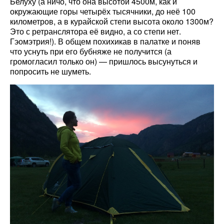
Белуху (а ничо, что она высотой 4500м, как и
окружающие горы четырёх тысячники, до неё 100
километров, а в курайской степи высота около 1300м?
Это с ретранслятора её видно, а со степи нет.
Гэомэтрия!). В общем похихикав в палатке и поняв
что уснуть при его бубняже не получится (а
громогласил только он) — пришлось высунуться и
попросить не шуметь.