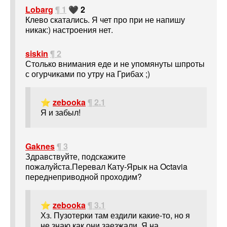
Lobarg
¶ 1
🖤 2
Клево скатались. Я чет про при не напишу
никак:) настроения нет.
siskin
¶ 2
Столько внимания еде и не упомянуты шпроты
с огурчиками по утру на Грибах ;)
⭐
zebooka
¶ 2.1
Я и забыл!
Gaknes
¶ 3
Здравствуйте, подскажите
пожалуйста.Перевал Кату-Ярык на Octavia
переднеприводной проходим?
⭐
zebooka
¶ 3.1
Хз. Пузотерки там ездили какие-то, но я
не знаю как они заезжали. Я на