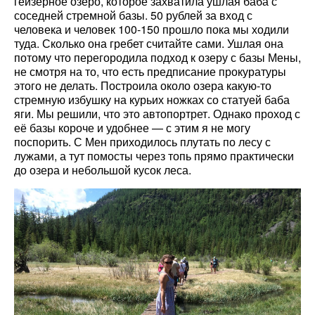
гейзерное озеро, которое захватила ушлая баба с
соседней стремной базы. 50 рублей за вход с
человека и человек 100-150 прошло пока мы ходили
туда. Сколько она гребет считайте сами. Ушлая она
потому что перегородила подход к озеру с базы Мены,
не смотря на то, что есть предписание прокуратуры
этого не делать. Построила около озера какую-то
стремную избушку на курьих ножках со статуей баба
яги. Мы решили, что это автопортрет. Однако проход с
её базы короче и удобнее — с этим я не могу
поспорить. С Мен приходилось плутать по лесу с
лужами, а тут помосты через топь прямо практически
до озера и небольшой кусок леса.