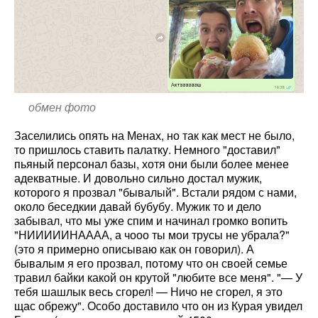
обмен фото
Заселились опять на Менах, но так как мест не было,
то пришлось ставить палатку. Немного "доставил"
пьяный персонал базы, хотя они были более менее
адекватные. И довольно сильно достал мужик,
которого я прозвал "бывалый". Встали рядом с нами,
около беседкии давай бубубу. Мужик то и дело
забывал, что мы уже спим и начинал громко вопить
"НИИИИИНАААА, а чооо ты мои трусы не убрала?"
(это я примерно описываю как он говорил). А
бывалым я его прозвал, потому что он своей семье
травил байки какой он крутой "любите все меня". "— У
тебя шашлык весь сгорел! — Ничо не сгорел, я это
щас обрежу". Особо доставило что он из Курая увидел