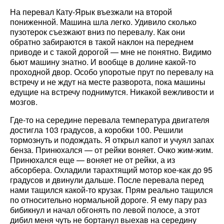
На перевал Кату-Ярык въезжали на второй
пониженной. Машина шла легко. Удивило сколько
пузотерок съезжают вниз по перевалу. Как они
обратно забираются в такой наклон на переднем
приводе и с такой дорогой — мне не понятно. Видимо
бьют машину знатно. И вообще в долине какой-то
проходной двор. Особо упоротые прут по перевалу на
встречу и не ждут на месте разворота, пока машины
едущие на встречу поднимутся. Никакой вежливости и
мозгов.
Где-то на середине перевала температура двигателя
достигла 103 градусов, а коробки 100. Решили
тормознуть и подождать. Я открыл капот и учуял запах
бенза. Принюхался — от рейки воняет. Очко жим-жим.
Принюхался еще — воняет не от рейки, а из
абсорбера. Охладили тарахтящий мотор кое-как до 95
градусов и двинули дальше. После перевала перед
нами тащился какой-то крузак. Прям реально тащился
по относительно нормальной дороге. Я ему пару раз
бибикнул и начал обгонять по левой полосе, а этот
дибил меня чуть не бортанул выехав на середину