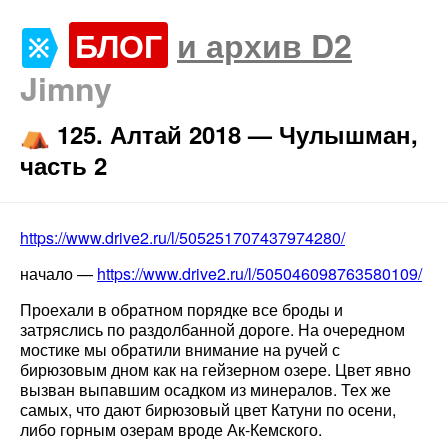
БЛОГ
и архив D2
Jimny
⛺️ 125. Алтай 2018 — Чулышман,
часть 2
https://www.drive2.ru/l/505251707437974280/
начало —
https://www.drive2.ru/l/505046098763580109/
Проехали в обратном порядке все броды и
затряслись по раздолбанной дороге. На очередном
мостике мы обратили внимание на ручей с
бирюзовым дном как на гейзерном озере. Цвет явно
вызван выпавшим осадком из минералов. Тех же
самых, что дают бирюзовый цвет Катуни по осени,
либо горным озерам вроде Ак-Кемского.