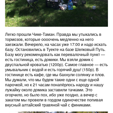
Легко прошли Чике-Таман. Правда мы утыкались в
тормозов, которые оооочень медленно на него
заезжали. Вечерело, на часах уже 17:00 и надо искать
базу. Остановились в Туекте на базе Шелковый Путь.
Базу могу рекомендовать как перевалочный пункт —
есть гостиница, есть домики. Мы взяли домик с
двуспальной кроватью (1200р). Самое главное — есть
умывальник с водой и есть горячий душ! (150р). В
гостинице есть кафе, где мы бахнули солянку и плов.
Мы думали, что мы будем такие одни с еще одной
парочкой, но к 21 часам понапёрлось народу и нашу
лужайку около домика заставили тачками. Это
огорчило, но было пох, ибо уже поздно, а вечер с
закатом мы провели в гордом одиночестве попивая
вкусный алтайский травяной чай с финиками.