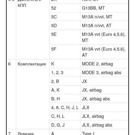
КПП
52
G13BB, MT
5C
M13A n/vvt, MT
5D
M13A n/vvt, AT
5E
M13A vvt (Euro 4,5,6),
MT
5F
M13A vvt (Euro 4,5,6),
AT
6
Комплектация
K
MODE 2, airbag
1, 2, 3
MODE 3, airbag abs
2, B
JX
A, K
JX, airbag
B, H
JX, airbag abs
4, 8, C, H, J, L
JLX
C, H, L
JLX, airbag
D, G, J
JLX, airbag abs
7
Ревизия
A
Type 1