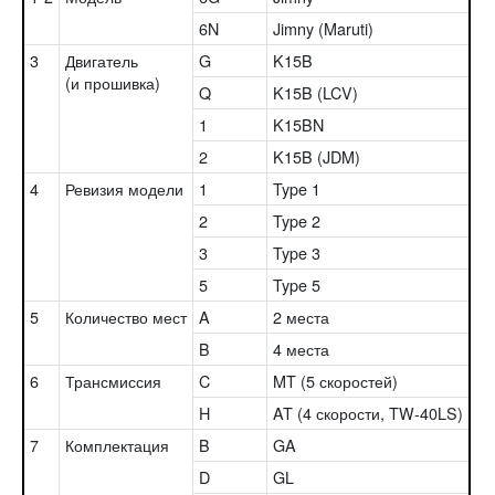
6N
Jimny (Maruti)
3
Двигатель
G
K15B
(и прошивка)
Q
K15B (LCV)
1
K15BN
2
K15B (JDM)
4
Ревизия модели
1
Type 1
2
Type 2
3
Type 3
5
Type 5
5
Количество мест
A
2 места
B
4 места
6
Трансмиссия
C
MT (5 скоростей)
H
AT (4 скорости, TW-40LS)
7
Комплектация
B
GA
D
GL