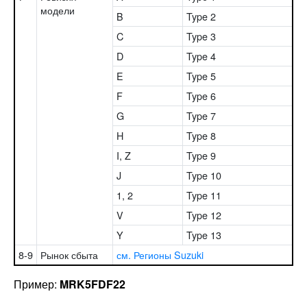
модели
B
Type 2
C
Type 3
D
Type 4
E
Type 5
F
Type 6
G
Type 7
H
Type 8
I, Z
Type 9
J
Type 10
1, 2
Type 11
V
Type 12
Y
Type 13
8-9
Рынок сбыта
см. Регионы Suzuki
Пример:
MRK5FDF22