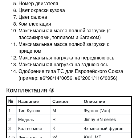
Номер двигателя
Цвет окраски кузова
Цвет салона
Комплектация
Максимальная масса полной загрузки (с
пассажирами, топливом и багажом)
Максимальная масса полной загрузки с
прицепом
Максимальная нагрузка на переднюю ось
Максимальная нагрузка на заднюю ось
Одобрение типа ТС для Европейского Союза
(пример: e6*98/14*0056, e6*2001/116*0056)
Комплектация ⑧
№
Название
Символ
Описание
1
Тип Кузова
M
Фургон (Van)
2
Модель
R
Jimny SN-series
3
Кол-во мест
K
4х-местный фургон
4-5
Двигатель и
2A
K9K, MT